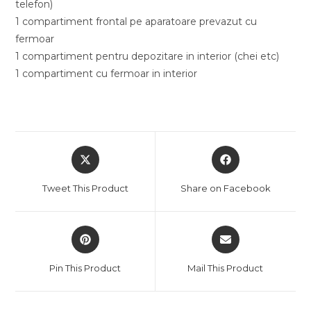
telefon)
1 compartiment frontal pe aparatoare prevazut cu
fermoar
1 compartiment pentru depozitare in interior (chei etc)
1 compartiment cu fermoar in interior
Opens
Opens
in
in
a
a
Tweet This Product
Share on Facebook
new
new
window
window
Opens
Opens
in
in
a
a
Pin This Product
Mail This Product
new
new
window
window