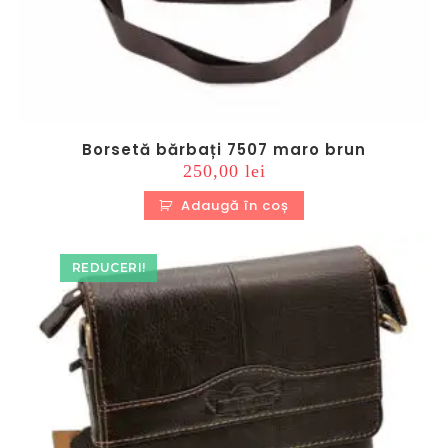
Borsetă bărbați 7507 maro brun
250,00
lei
Adaugă în coș
REDUCERI!