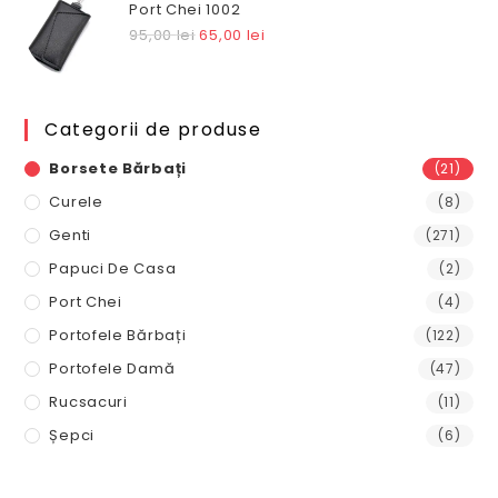
a
este:
Port Chei 1002
fost:
110,00 lei.
Prețul
Prețul
95,00
lei
65,00
lei
145,00 lei.
inițial
curent
a
este:
fost:
65,00 lei.
Categorii de produse
95,00 lei.
Borsete Bărbați
(21)
Curele
(8)
Genti
(271)
Papuci De Casa
(2)
Port Chei
(4)
Portofele Bărbați
(122)
Portofele Damă
(47)
Rucsacuri
(11)
Șepci
(6)