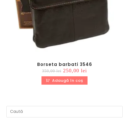
Borseta barbati 3546
Prețul
Prețul
250,00
lei
350,00
lei
inițial
curent
a
este:
Adaugă în coș
fost:
250,00 lei.
350,00 lei.