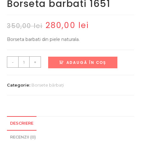
Borseta barbati 1651
280,00
lei
Prețul
Prețul
350,00
lei
inițial
curent
a
este:
fost:
280,00 lei.
Borseta barbati din piele naturala.
350,00 lei.
Cantitate
-
+
ADAUGĂ ÎN COȘ
Borseta
barbati
1651
Categorie:
Borsete bărbați
DESCRIERE
RECENZII (0)