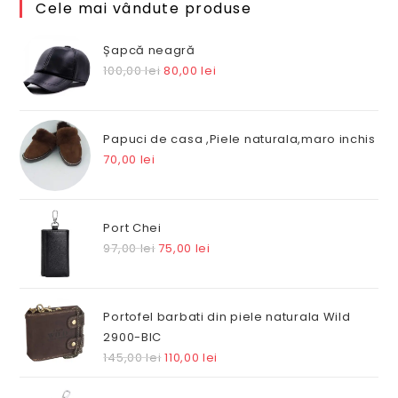
Cele mai vândute produse
Șapcă neagră
Prețul
Prețul
100,00
lei
80,00
lei
inițial
curent
a
este:
fost:
80,00 lei.
Papuci de casa ,Piele naturala,maro inchis
100,00 lei.
70,00
lei
Port Chei
Prețul
Prețul
97,00
lei
75,00
lei
inițial
curent
a
este:
fost:
75,00 lei.
Portofel barbati din piele naturala Wild
97,00 lei.
2900-BIC
Prețul
Prețul
145,00
lei
110,00
lei
inițial
curent