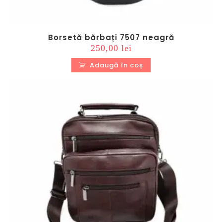
Borsetă bărbați 7507 neagră
250,00
lei
Adaugă în coș