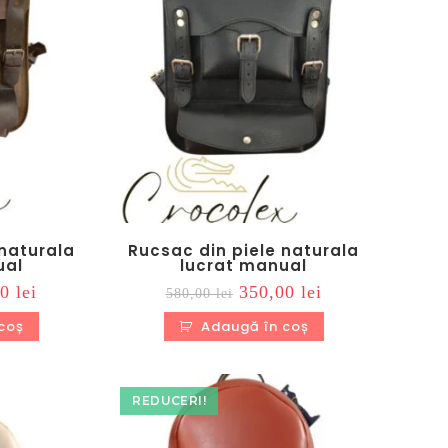
 naturala
Rucsac din piele naturala
ual
lucrat manual
Prețul
Prețul
Prețul
00
lei
350,00
lei
580,00
lei
curent
inițial
curent
este:
a
este:
coș
Adaugă în coș
350,00 lei.
fost:
350,00 lei.
 lei.
580,00 lei.
REDUCERI!