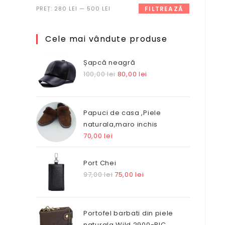
Preț
Preț
PREȚ:
280 LEI
—
500 LEI
FILTREAZĂ
minim
maxim
Cele mai vândute produse
Șapcă neagră
Prețul
Prețul
100,00
lei
80,00
lei
inițial
curent
a
este:
fost:
80,00 lei.
Papuci de casa ,Piele
100,00 lei.
naturala,maro inchis
70,00
lei
Port Chei
Prețul
Prețul
97,00
lei
75,00
lei
inițial
curent
a
este:
fost:
75,00 lei.
Portofel barbati din piele
97,00 lei.
naturala Wild 2900-BIC