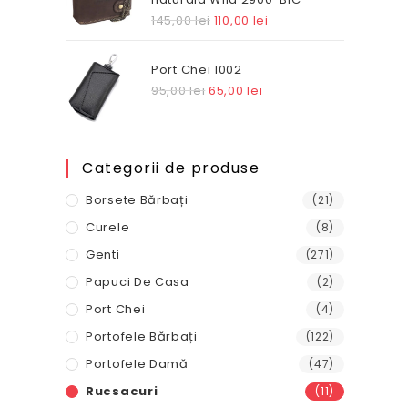
Prețul
Prețul
145,00
lei
110,00
lei
inițial
curent
a
este:
Port Chei 1002
fost:
110,00 lei.
Prețul
Prețul
95,00
lei
65,00
lei
145,00 lei.
inițial
curent
a
este:
fost:
65,00 lei.
Categorii de produse
95,00 lei.
Borsete Bărbați
(21)
Curele
(8)
Genti
(271)
Papuci De Casa
(2)
Port Chei
(4)
Portofele Bărbați
(122)
Portofele Damă
(47)
Rucsacuri
(11)