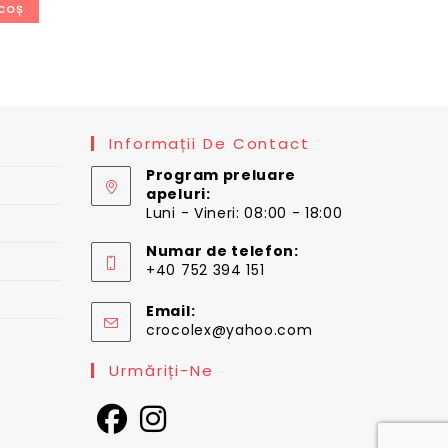
coș
280,00 lei.
 lei.
Informații De Contact
Program preluare
apeluri:
Luni - Vineri: 08:00 - 18:00
Numar de telefon:
+40 752 394 151
Email:
Opens
crocolex@yahoo.com
in
your
Urmăriți-Ne
application