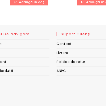
Adaugă în coș
Adaugă în 
fost:
280,00 lei.
fost:
450,00 lei.
450,00
u De Navigare
Suport Clienți
i
Contact
Livrare
cont
Politica de retur
pierdută
ANPC