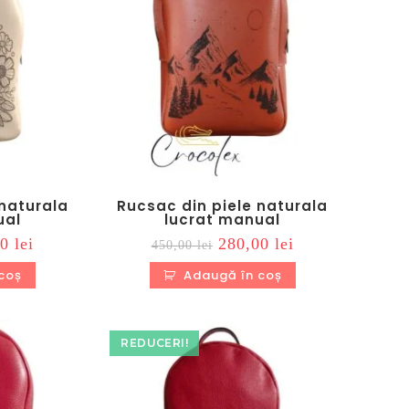
 naturala
Rucsac din piele naturala
ual
lucrat manual
Prețul
Prețul
Prețul
00
lei
280,00
lei
450,00
lei
curent
inițial
curent
este:
a
este:
coș
Adaugă în coș
280,00 lei.
fost:
280,00 lei.
 lei.
450,00 lei.
REDUCERI!