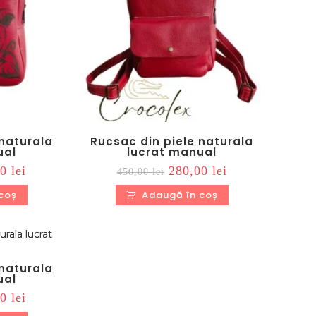
 naturala
Rucsac din piele naturala
ual
lucrat manual
Prețul
Prețul
Prețul
00
lei
280,00
lei
450,00
lei
curent
inițial
curent
este:
a
este:
coș
Adaugă în coș
280,00 lei.
fost:
280,00 lei.
 lei.
450,00 lei.
 naturala
ual
Prețul
00
lei
curent
este: