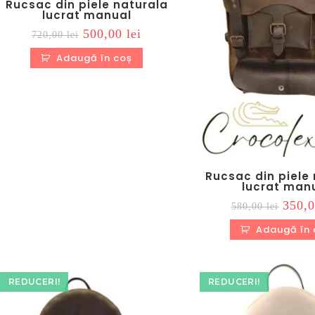
Rucsac din piele naturala
lucrat manual
Prețul
Prețul
500,00
lei
720,00
lei
inițial
curent
a
este:
Adaugă în coș
fost:
500,00 lei.
720,00 lei.
Rucsac din piele
lucrat man
Prețul
350,
580,00
lei
inițial
a
Adaugă în 
fost:
580,00
REDUCERI!
REDUCERI!