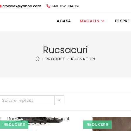
crocolex@yahoo.com
+40 752 394 151
ACASĂ
MAGAZIN
DESPRE
Rucsacuri
>
PRODUSE
>
RUCSACURI
Sortare implicită
REDUCERI!
REDUCERI!