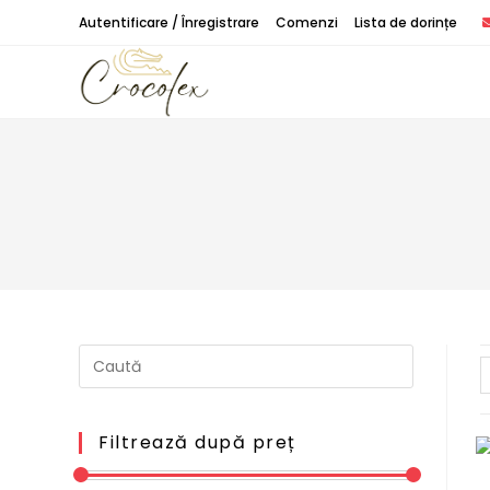
Treci
Autentificare / Înregistrare
Comenzi
Lista de dorințe
peste
Filtrează după preț