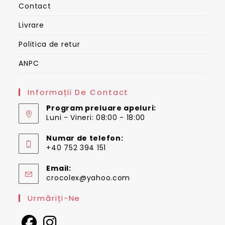
Contact
Livrare
Politica de retur
ANPC
Informații De Contact
Program preluare apeluri:
Luni - Vineri: 08:00 - 18:00
Numar de telefon:
+40 752 394 151
Email:
Opens
crocolex@yahoo.com
in
your
Urmăriți-Ne
application