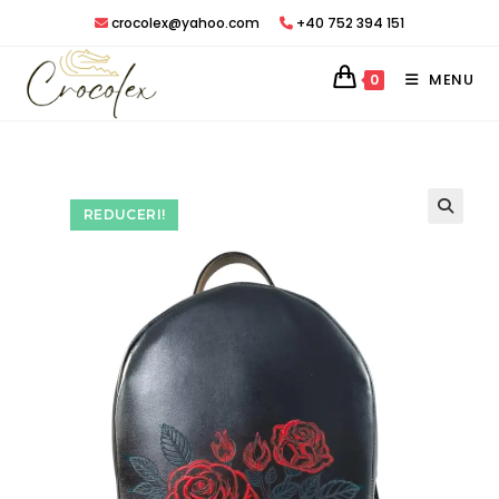
Treci
crocolex@yahoo.com
+40 752 394 151
peste
MENU
0
REDUCERI!