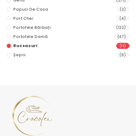
Genti
(271)
Papuci De Casa
(2)
Port Chei
(4)
Portofele Bărbați
(122)
Portofele Damă
(47)
Rucsacuri
(11)
Șepci
(6)