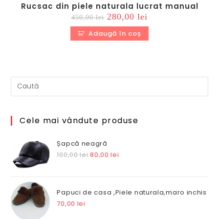
Rucsac din piele naturala lucrat manual
Prețul
Prețul
280,00
lei
450,00
lei
inițial
curent
a
este:
Adaugă în coș
fost:
280,00 lei.
450,00 lei.
Cele mai vândute produse
Șapcă neagră
Prețul
Prețul
100,00
lei
80,00
lei
inițial
curent
a
este:
fost:
80,00 lei.
Papuci de casa ,Piele naturala,maro inchis
100,00 lei.
70,00
lei