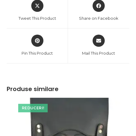
Opens
Opens
in
in
a
a
Tweet This Product
Share on Facebook
new
new
window
window
Opens
Opens
in
in
a
a
Pin This Product
Mail This Product
new
new
window
window
Produse similare
REDUCERI!