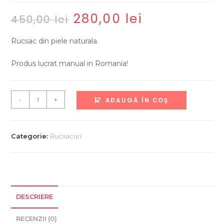
280,00
lei
Prețul
Prețul
450,00
lei
inițial
curent
a
este:
fost:
280,00 lei.
Rucsac din piele naturala.
450,00 lei.
Produs lucrat manual in Romania!
Cantitate
-
+
ADAUGĂ ÎN COȘ
Rucsac
din
piele
Categorie:
Rucsacuri
naturala
lucrat
manual
DESCRIERE
RECENZII (0)