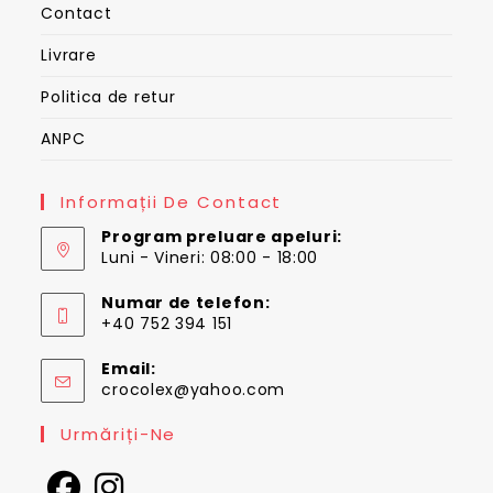
Contact
Livrare
Politica de retur
ANPC
Informații De Contact
Program preluare apeluri:
Luni - Vineri: 08:00 - 18:00
Numar de telefon:
+40 752 394 151
Email:
Opens
crocolex@yahoo.com
in
your
Urmăriți-Ne
application