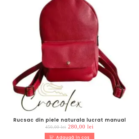
Rucsac din piele naturala lucrat manual
Prețul
Prețul
280,00
lei
450,00
lei
inițial
curent
a
este:
Adaugă în coș
fost:
280,00 lei.