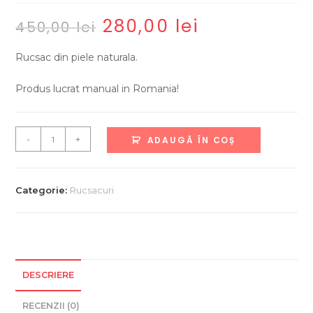
280,00
lei
Prețul
Prețul
450,00
lei
inițial
curent
a
este:
fost:
280,00 lei.
Rucsac din piele naturala.
450,00 lei.
Produs lucrat manual in Romania!
Cantitate
-
+
ADAUGĂ ÎN COȘ
Rucsac
din
piele
Categorie:
Rucsacuri
naturala
lucrat
manual
DESCRIERE
RECENZII (0)