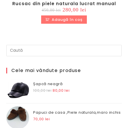
Rucsac din piele naturala lucrat manual
Prețul
Prețul
280,00
lei
450,00
lei
inițial
curent
a
este:
Adaugă în coș
fost:
280,00 lei.
450,00 lei.
Cele mai vândute produse
Șapcă neagră
Prețul
Prețul
100,00
lei
80,00
lei
inițial
curent
a
este:
fost:
80,00 lei.
Papuci de casa ,Piele naturala,maro inchis
100,00 lei.
70,00
lei