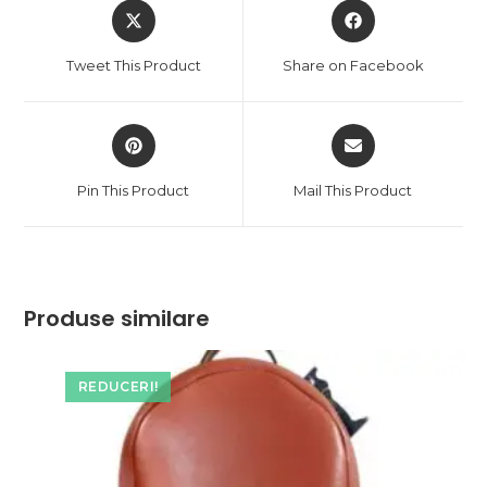
Opens
Opens
in
in
a
a
Tweet This Product
Share on Facebook
new
new
window
window
Opens
Opens
in
in
a
a
Pin This Product
Mail This Product
new
new
window
window
Produse similare
REDUCERI!