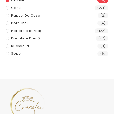
Curele
(8)
Genti
(271)
Papuci De Casa
(2)
Port Chei
(4)
Portofele Bărbați
(122)
Portofele Damă
(47)
Rucsacuri
(11)
Șepci
(6)