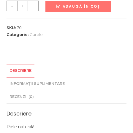
Cantitate
-
+
ADAUGĂ ÎN COȘ
Curea
din
piele
SKU:
70
naturala
Categorie:
Curele
3.5
cm
lățime,
neagră
DESCRIERE
INFORMAȚII SUPLIMENTARE
RECENZII (0)
Descriere
Piele naturală