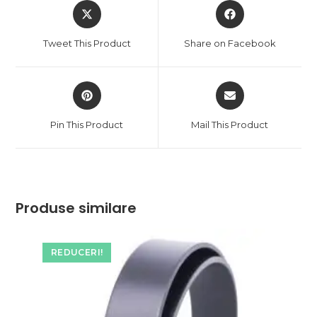
Opens
Opens
in
in
a
a
Tweet This Product
Share on Facebook
new
new
window
window
Opens
Opens
in
in
a
a
Pin This Product
Mail This Product
new
new
window
window
Produse similare
REDUCERI!