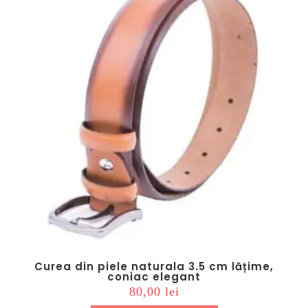
Curea din piele naturala 3.5 cm lățime,
coniac elegant
80,00
lei
Acest
produs