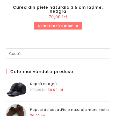
Curea din piele naturala 3.5 cm lățime,
neagră
70,00
lei
Acest
produs
are
Selectează opțiunile
mai
multe
variații.
Opțiunile
pot
fi
alese
în
pagina
produsului.
Cele mai vândute produse
Șapcă neagră
Prețul
Prețul
100,00
lei
80,00
lei
inițial
curent
a
este:
fost:
80,00 lei.
Papuci de casa ,Piele naturala,maro inchis
100,00 lei.
70,00
lei