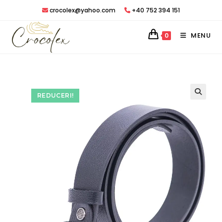
Treci
crocolex@yahoo.com
+40 752 394 151
peste
MENU
0
REDUCERI!