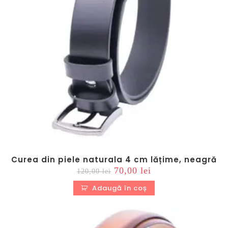
Curea din piele naturala 4 cm lățime, neagră
Prețul
Prețul
70,00
lei
120,00
lei
inițial
curent
a
este:
Adaugă în coș
fost:
70,00 lei.
120,00 lei.