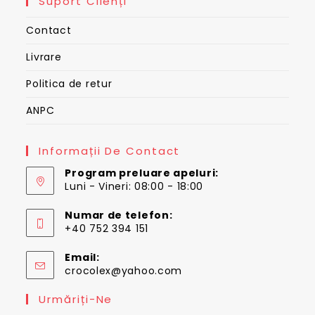
Suport Clienți
Contact
Livrare
Politica de retur
ANPC
Informații De Contact
Program preluare apeluri:
Luni - Vineri: 08:00 - 18:00
Numar de telefon:
+40 752 394 151
Email:
Opens
crocolex@yahoo.com
in
your
Urmăriți-Ne
application