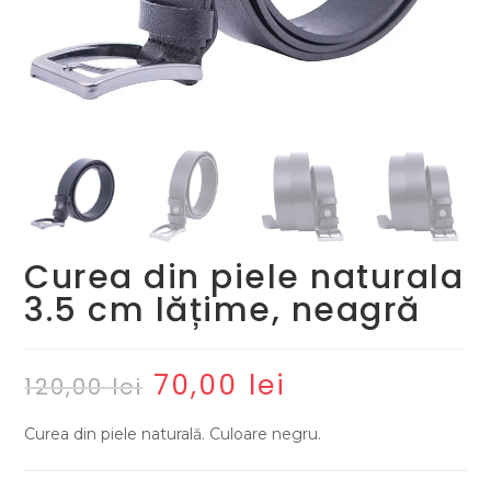
Curea din piele naturala
3.5 cm lățime, neagră
70,00
lei
Prețul
Prețul
120,00
lei
inițial
curent
a
este:
fost:
70,00 lei.
Curea din piele naturală. Culoare negru.
120,00 lei.