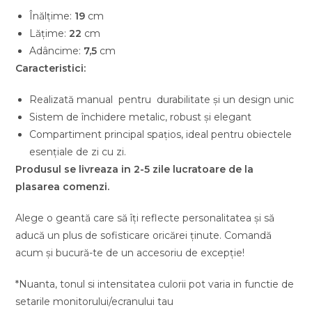
Înălțime:
19
cm
Lățime:
22
cm
Adâncime:
7,5
cm
Caracteristici:
Realizată manual pentru durabilitate și un design unic
Sistem de închidere metalic, robust și elegant
Compartiment principal spațios, ideal pentru obiectele
esențiale de zi cu zi.
Produsul se livreaza in 2-5 zile lucratoare de la
plasarea comenzi.
Alege o geantă care să îți reflecte personalitatea și să
aducă un plus de sofisticare oricărei ținute. Comandă
acum și bucură-te de un accesoriu de excepție!
*Nuanta, tonul si intensitatea culorii pot varia in functie de
setarile monitorului/ecranului tau