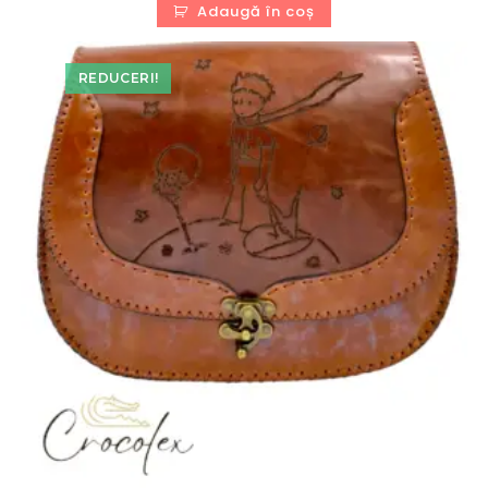
a
este:
Adaugă în coș
fost:
280,00 lei.
480,00 lei.
REDUCERI!