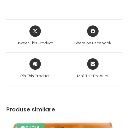
Opens
Opens
in
in
a
a
Tweet This Product
Share on Facebook
new
new
window
window
Opens
Opens
in
in
a
a
Pin This Product
Mail This Product
new
new
window
window
Produse similare
REDUCERI!