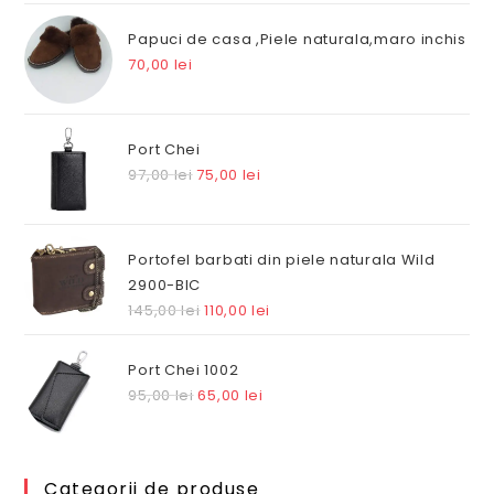
a
este:
fost:
80,00 lei.
Papuci de casa ,Piele naturala,maro inchis
100,00 lei.
70,00
lei
Port Chei
Prețul
Prețul
97,00
lei
75,00
lei
inițial
curent
a
este:
fost:
75,00 lei.
Portofel barbati din piele naturala Wild
97,00 lei.
2900-BIC
Prețul
Prețul
145,00
lei
110,00
lei
inițial
curent
a
este:
Port Chei 1002
fost:
110,00 lei.
Prețul
Prețul
95,00
lei
65,00
lei
145,00 lei.
inițial
curent
a
este:
fost:
65,00 lei.
Categorii de produse