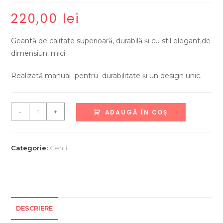
220,00
lei
Geantă de calitate superioară, durabilă și cu stil elegant,de
dimensiuni mici.
Realizată manual pentru durabilitate și un design unic.
Cantitate
-
+
ADAUGĂ ÎN COȘ
Geantă
damă
din
Categorie:
Genti
piele
naturala
lucrata
manual
DESCRIERE