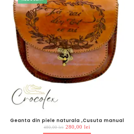
Geanta din piele naturala ,Cusuta manual
Prețul
Prețul
280,00
lei
480,00
lei
inițial
curent