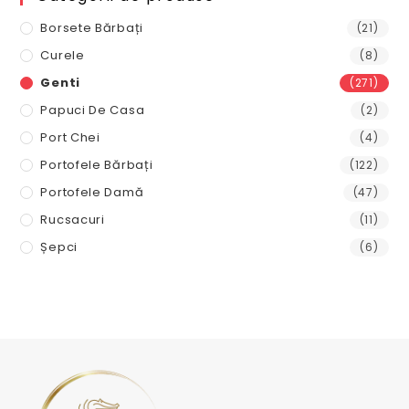
95,00 lei.
Borsete Bărbați
(21)
Curele
(8)
Genti
(271)
Papuci De Casa
(2)
Port Chei
(4)
Portofele Bărbați
(122)
Portofele Damă
(47)
Rucsacuri
(11)
Șepci
(6)