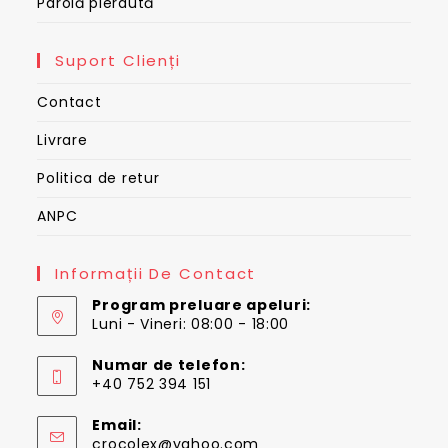
Parolă pierdută
Suport Clienți
Contact
Livrare
Politica de retur
ANPC
Informații De Contact
Program preluare apeluri:
Luni - Vineri: 08:00 - 18:00
Numar de telefon:
+40 752 394 151
Email:
Opens
crocolex@yahoo.com