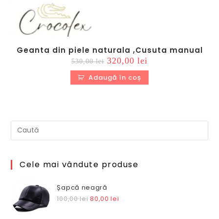
Geanta din piele naturala ,Cusuta manual
Prețul
Prețul
320,00
lei
530,00
lei
inițial
curent
a
este:
Adaugă în coș
fost:
320,00 lei.
530,00 lei.
Cele mai vândute produse
Șapcă neagră
Prețul
Prețul
100,00
lei
80,00
lei
inițial
curent