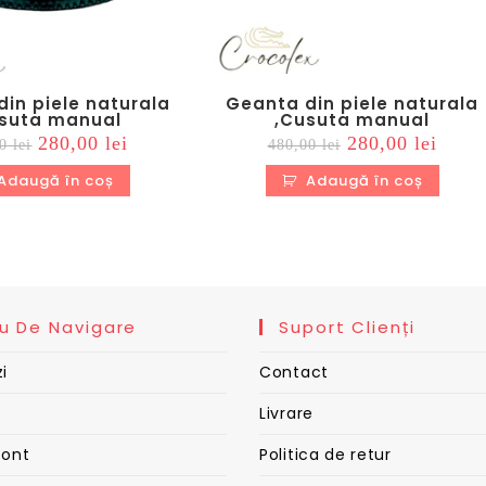
in piele naturala
Geanta din piele naturala
suta manual
,Cusuta manual
Prețul
Prețul
Prețul
Prețul
280,00
lei
280,00
lei
00
lei
480,00
lei
inițial
curent
inițial
curen
a
este:
a
este:
Adaugă în coș
Adaugă în coș
fost:
280,00 lei.
fost:
280,00
480,00 lei.
480,00 lei.
u De Navigare
Suport Clienți
i
Contact
Livrare
cont
Politica de retur