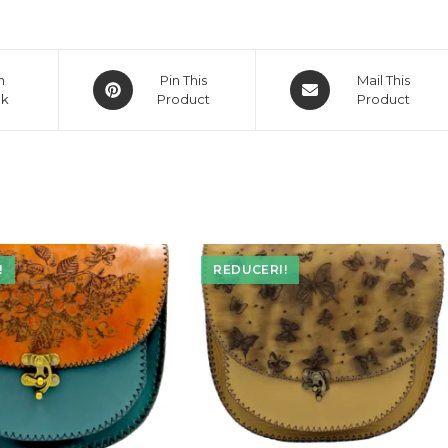
Opens
Opens
n
Pin This
Mail This
ok
in
Product
in
Product
a
a
new
new
window
window
!
REDUCERI!