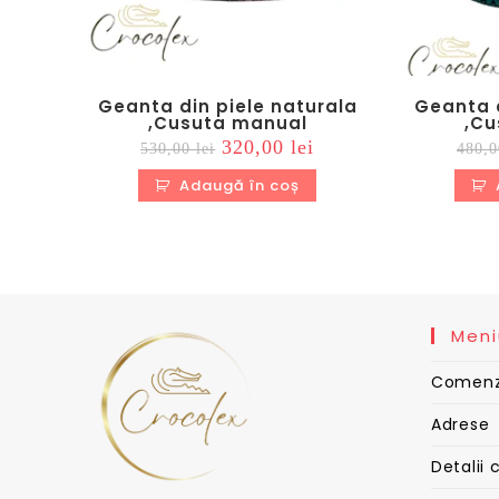
Geanta din piele naturala
Geanta d
,Cusuta manual
,Cu
Prețul
Prețul
320,00
lei
530,00
lei
480,
inițial
curent
a
este:
Adaugă în coș
fost:
320,00 lei.
530,00 lei.
Meni
Comenz
Adrese
Detalii 