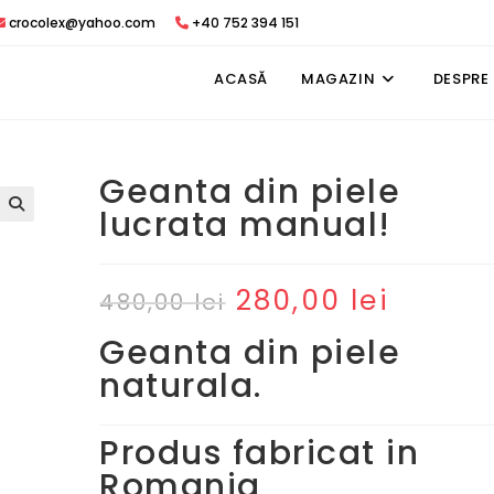
crocolex@yahoo.com
+40 752 394 151
ACASĂ
MAGAZIN
DESPRE
Geanta din piele
lucrata manual!
280,00
lei
Prețul
Prețul
480,00
lei
inițial
curent
a
este:
fost:
280,00 lei.
Geanta din piele
480,00 lei.
naturala.
Produs fabricat in
Romania