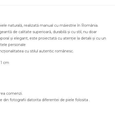
de piele naturală, realizată manual cu măiestrie în România
antă de calitate superioară, durabilă și cu stil, nu doar
poral și elegant, este proiectată cu atenție la detalii și cu un
pentru a transporta obiectele personal
onalitatea cu stilul autentic românesc.
 11 cm
sarea comenzi.
 din fotografii datorita diferentei de piele folosita .