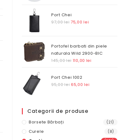
Port Chei
Prețul
Prețul
97,00
lei
75,00
lei
inițial
curent
a
este:
fost:
75,00 lei.
Portofel barbati din piele
97,00 lei.
naturala Wild 2900-BIC
Prețul
Prețul
145,00
lei
110,00
lei
inițial
curent
a
este:
Port Chei 1002
fost:
110,00 lei.
Prețul
Prețul
95,00
lei
65,00
lei
145,00 lei.
inițial
curent
a
este:
fost:
65,00 lei.
Categorii de produse
95,00 lei.
Borsete Bărbați
(21)
Curele
(8)