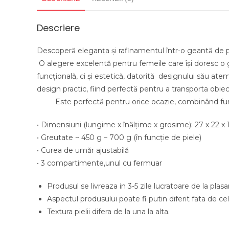
Descriere
Descoperă eleganța și rafinamentul într-o geantă 
O alegere excelentă pentru femeile care își doresc o ge
funcțională, ci și estetică, datorită designului său atem
design practic, fiind perfectă 
Este perfectă pentru orice ocazie, combinând funcți
• Dimensiuni (lungime x înălţime x grosime): 27 x 22 x
• Greutate ~ 450 g – 700 g (în funcție de piele)
• Curea de umăr ajustabilă
• 3 compartimente,unul cu fermuar
Produsul se livreaza in 3-5 zile lucratoare de la pla
Aspectul produsului poate fi putin diferit fata de cele
Textura pielii difera de la una la alta.