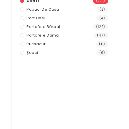
Genti
(271)
Papuci De Casa
(2)
Port Chei
(4)
Portofele Bărbați
(122)
.
Portofele Damă
(47)
Rucsacuri
(11)
e
Șepci
(6)