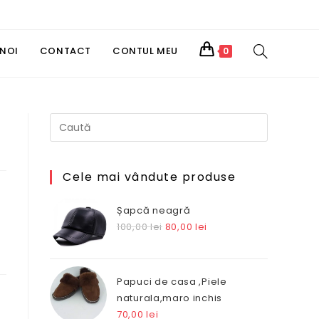
TOGGLE
 NOI
CONTACT
CONTUL MEU
0
WEBSITE
SEARCH
Cele mai vândute produse
Șapcă neagră
Prețul
Prețul
100,00
lei
80,00
lei
inițial
curent
a
este:
fost:
80,00 lei.
Papuci de casa ,Piele
100,00 lei.
naturala,maro inchis
70,00
lei