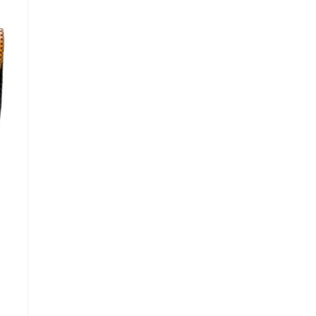
t
 lei.