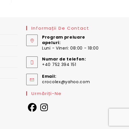
Informații De Contact
Program preluare
apeluri:
Luni - Vineri: 08:00 - 18:00
Numar de telefon:
+40 752 394 151
Email:
Opens
crocolex@yahoo.com
in
your
Urmăriți-Ne
application
Opens
Opens
in
in