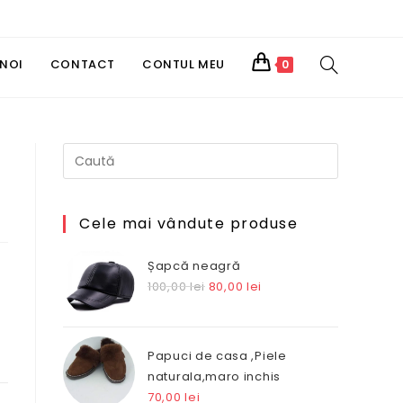
TOGGLE
 NOI
CONTACT
CONTUL MEU
0
WEBSITE
SEARCH
Cele mai vândute produse
Șapcă neagră
Prețul
Prețul
100,00
lei
80,00
lei
inițial
curent
a
este:
fost:
80,00 lei.
Papuci de casa ,Piele
100,00 lei.
naturala,maro inchis
70,00
lei