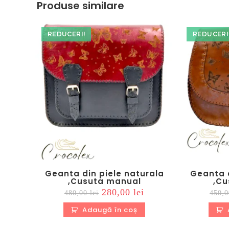
Produse similare
REDUCERI!
REDUCERI
Geanta din piele naturala
Geanta d
,Cusuta manual
,Cu
Prețul
Prețul
280,00
lei
480,00
lei
450,
inițial
curent
a
este:
Adaugă în coș
fost:
280,00 lei.
480,00 lei.