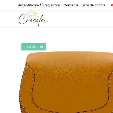
Treci
Autentificare / Înregistrare
Comenzi
Lista de dorințe
peste
REDUCERI!