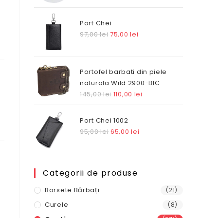
Port Chei
Prețul
Prețul
97,00
lei
75,00
lei
inițial
curent
a
este:
fost:
75,00 lei.
Portofel barbati din piele
97,00 lei.
naturala Wild 2900-BIC
Prețul
Prețul
145,00
lei
110,00
lei
inițial
curent
a
este:
Port Chei 1002
fost:
110,00 lei.
Prețul
Prețul
95,00
lei
65,00
lei
145,00 lei.
inițial
curent
a
este:
fost:
65,00 lei.
Categorii de produse
95,00 lei.
Borsete Bărbați
(21)
Curele
(8)