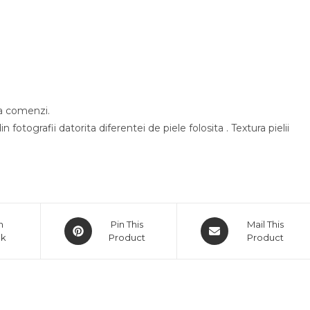
ea comenzi.
 fotografii datorita diferentei de piele folosita . Textura pielii
Opens
Opens
n
Pin This
Mail This
ok
in
Product
in
Product
a
a
new
new
window
window