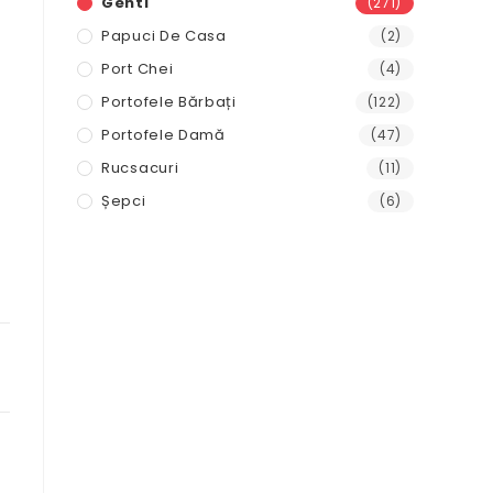
Genti
(271)
Papuci De Casa
(2)
Port Chei
(4)
Portofele Bărbați
(122)
Portofele Damă
(47)
Rucsacuri
(11)
Șepci
(6)