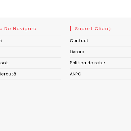
u De Navigare
Suport Clienți
i
Contact
Livrare
cont
Politica de retur
pierdută
ANPC