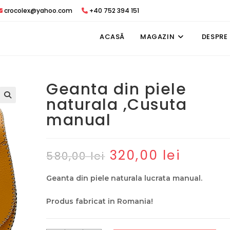
crocolex@yahoo.com
+40 752 394 151
ACASĂ
MAGAZIN
DESPRE
Geanta din piele
naturala ,Cusuta
manual
320,00
lei
Prețul
Prețul
580,00
lei
inițial
curent
a
este:
fost:
320,00 lei.
Geanta din piele naturala lucrata manual.
580,00 lei.
Produs fabricat in Romania!