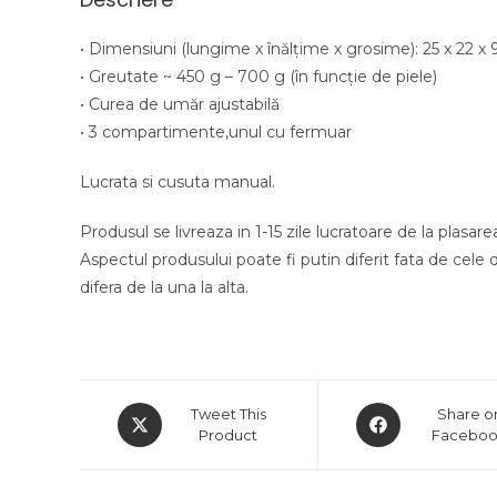
• Dimensiuni (lungime x înălţime x grosime): 25 x 22 x
• Greutate ~ 450 g – 700 g (în funcție de piele)
• Curea de umăr ajustabilă
• 3 compartimente,unul cu fermuar
Lucrata si cusuta manual.
Produsul se livreaza in 1-15 zile lucratoare de la plasar
Aspectul produsului poate fi putin diferit fata de cele din
difera de la una la alta.
Opens
Opens
Tweet This
Share o
in
Product
in
Facebo
a
a
new
new