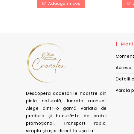
a
este:
Adaugă în coș
fost:
250,00 lei.
450,00 lei.
Meni
Comenz
Adrese
Detalii 
Parolă 
Descoperă accesoriile noastre din
piele naturală, lucrate manual.
Alege dintr-o gamă variată de
produse și bucură-te de prețul
promoțional. Transport rapid,
simplu și ușor direct la ușa ta!