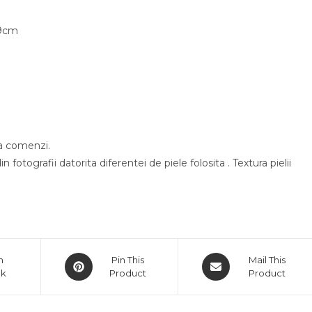
 9cm
ea comenzi.
 fotografii datorita diferentei de piele folosita . Textura pielii
Opens
Opens
n
Pin This
Mail This
ok
in
Product
in
Product
a
a
new
new