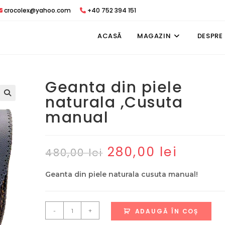
crocolex@yahoo.com
+40 752 394 151
ACASĂ
MAGAZIN
DESPRE
Geanta din piele
naturala ,Cusuta
manual
280,00
lei
Prețul
Prețul
480,00
lei
inițial
curent
a
este:
fost:
280,00 lei.
Geanta din piele naturala cusuta manual!
480,00 lei.
Cantitate
-
+
ADAUGĂ ÎN COȘ
Geanta