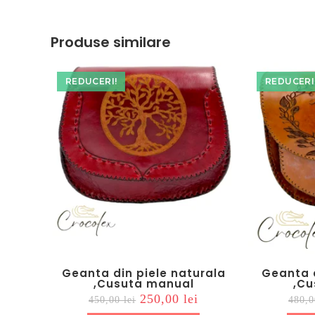
window
window
Produse similare
REDUCERI!
REDUCERI
Geanta din piele naturala
Geanta d
,Cusuta manual
,Cu
Prețul
Prețul
250,00
lei
450,00
lei
480,
inițial
curent