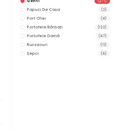
Genti
(271)
Papuci De Casa
(2)
Port Chei
(4)
Portofele Bărbați
(122)
Portofele Damă
(47)
Rucsacuri
(11)
Șepci
(6)