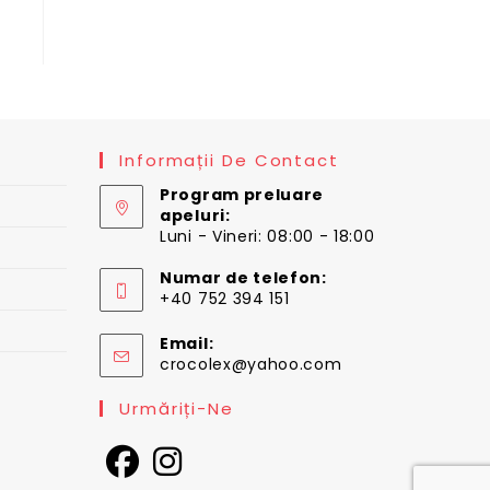
 lei.
Informații De Contact
Program preluare
apeluri:
Luni - Vineri: 08:00 - 18:00
Numar de telefon:
+40 752 394 151
Email:
Opens
crocolex@yahoo.com
in
your
Urmăriți-Ne
application