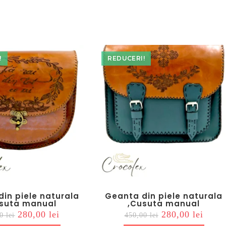
window
window
!
REDUCERI!
in piele naturala
Geanta din piele naturala
suta manual
,Cusuta manual
Prețul
Prețul
Prețul
Prețul
280,00
lei
280,00
lei
00
lei
450,00
lei
inițial
curent
inițial
curen