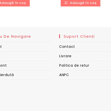
a
este:
a
este:
Adaugă în coș
Adaugă în coș
fost:
280,00 lei.
fost:
280,00
480,00 lei.
450,00 lei.
u De Navigare
Suport Clienți
i
Contact
Livrare
cont
Politica de retur
pierdută
ANPC