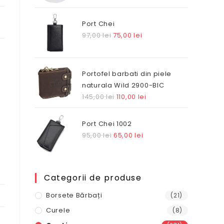
Port Chei
Prețul
Prețul
97,00
lei
75,00
lei
inițial
curent
a
este:
fost:
75,00 lei.
Portofel barbati din piele
97,00 lei.
naturala Wild 2900-BIC
Prețul
Prețul
145,00
lei
110,00
lei
inițial
curent
a
este:
Port Chei 1002
fost:
110,00 lei.
Prețul
Prețul
95,00
lei
65,00
lei
145,00 lei.
inițial
curent
a
este:
fost:
65,00 lei.
Categorii de produse
95,00 lei.
Borsete Bărbați
(21)
Curele
(8)