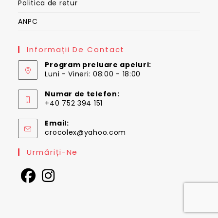
Politica de retur
ANPC
Informații De Contact
Program preluare apeluri:
Luni - Vineri: 08:00 - 18:00
Numar de telefon:
+40 752 394 151
Email:
Opens
crocolex@yahoo.com
in
your
Urmăriți-Ne
application
Opens
Opens
in
in