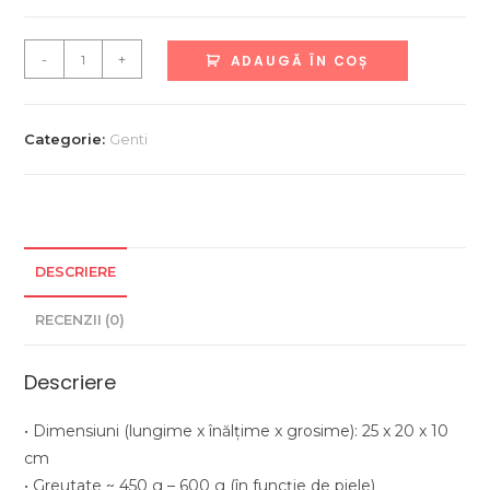
Cantitate
-
+
ADAUGĂ ÎN COȘ
Geanta
din
piele
Categorie:
Genti
naturala
,Cusuta
manual
DESCRIERE
RECENZII (0)
Descriere
• Dimensiuni (lungime x înălţime x grosime): 25 x 20 x 10
cm
• Greutate ~ 450 g – 600 g (în funcție de piele)