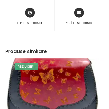
window
window
Opens
Opens
in
in
a
a
Pin This Product
Mail This Product
new
new
window
window
Produse similare
REDUCERI!