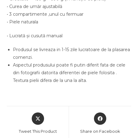
• Curea de umăr ajustabilă
• 3 compartimente ,unul cu fermuar
• Piele naturala
• Lucrată şi cusută manual
Produsul se livreaza in 1-15 zile lucratoare de la plasarea
comenzi.
Aspectul produsului poate fi putin diferit fata de cele
din fotografii datorita diferentei de piele folosita .
Textura pielii difera de la una la alta.
Opens
Opens
in
in
a
a
Tweet This Product
Share on Facebook
new
new