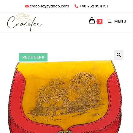
Treci
crocolex@yahoo.com
+40 752 394 151
peste
MENU
0
REDUCERI!