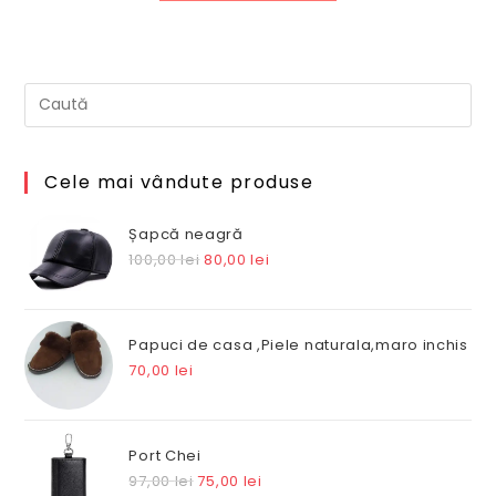
530,00 lei.
Cele mai vândute produse
Șapcă neagră
Prețul
Prețul
100,00
lei
80,00
lei
inițial
curent
a
este:
fost:
80,00 lei.
Papuci de casa ,Piele naturala,maro inchis
100,00 lei.
70,00
lei
Port Chei
Prețul
Prețul
97,00
lei
75,00
lei