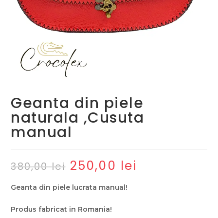
Geanta din piele
naturala ,Cusuta
manual
250,00
lei
Prețul
Prețul
380,00
lei
inițial
curent
a
este:
fost:
250,00 lei.
Geanta din piele lucrata manual!
380,00 lei.
Produs fabricat in Romania!