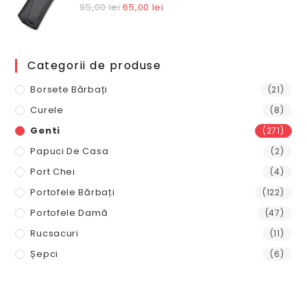
fost:
110,00 lei.
Prețul
Prețul
95,00
lei
65,00
lei
145,00 lei.
inițial
curent
a
este:
fost:
65,00 lei.
Categorii de produse
95,00 lei.
Borsete Bărbați
(21)
Curele
(8)
Genti
(271)
Papuci De Casa
(2)
Port Chei
(4)
Portofele Bărbați
(122)
Portofele Damă
(47)
Rucsacuri
(11)
Șepci
(6)