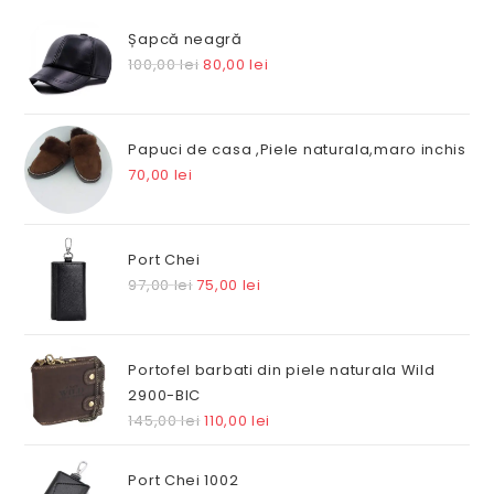
Șapcă neagră
Prețul
Prețul
100,00
lei
80,00
lei
inițial
curent
a
este:
fost:
80,00 lei.
Papuci de casa ,Piele naturala,maro inchis
100,00 lei.
70,00
lei
Port Chei
Prețul
Prețul
97,00
lei
75,00
lei
inițial
curent
a
este:
fost:
75,00 lei.
Portofel barbati din piele naturala Wild
97,00 lei.
2900-BIC
Prețul
Prețul
145,00
lei
110,00
lei
inițial
curent
a
este:
Port Chei 1002