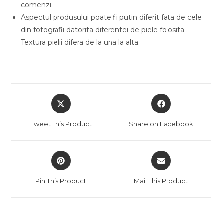
comenzi.
Aspectul produsului poate fi putin diferit fata de cele
din fotografii datorita diferentei de piele folosita .
Textura pielii difera de la una la alta.
Opens
Opens
in
in
a
a
Tweet This Product
Share on Facebook
new
new
window
window
Opens
Opens
in
in
a
a
Pin This Product
Mail This Product
new
new
window
window