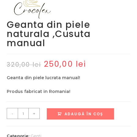
Geanta din piele
naturala ,Cusuta
manual
250,00
lei
Prețul
Prețul
320,00
lei
inițial
curent
a
este:
fost:
250,00 lei.
Geanta din piele lucrata manual!
320,00 lei.
Produs fabricat in Romania!
Cantitate
-
+
ADAUGĂ ÎN COȘ
Geanta
din
piele
Categorie:
Genti