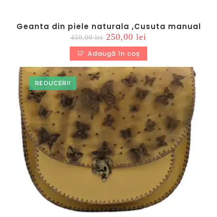
Geanta din piele naturala ,Cusuta manual
Prețul
Prețul
250,00
lei
450,00
lei
inițial
curent
a
este:
Adaugă în coș
fost:
250,00 lei.
450,00 lei.
REDUCERI!