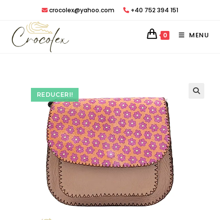
Treci
crocolex@yahoo.com
+40 752 394 151
peste
MENU
0
REDUCERI!