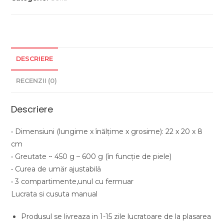
naturala
,Cusuta
manual
DESCRIERE
RECENZII (0)
Descriere
• Dimensiuni (lungime x înălţime x grosime): 22 x 20 x 8
cm
• Greutate ~ 450 g – 600 g (în funcție de piele)
• Curea de umăr ajustabilă
• 3 compartimente,unul cu fermuar
Lucrata si cusuta manual
Produsul se livreaza in 1-15 zile lucratoare de la plasarea