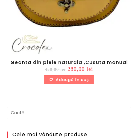
Geanta din piele naturala ,Cusuta manual
Prețul
Prețul
280,00
lei
420,00
lei
inițial
curent
a
este:
Adaugă în coș
fost:
280,00 lei.
420,00 lei.
Cele mai vândute produse