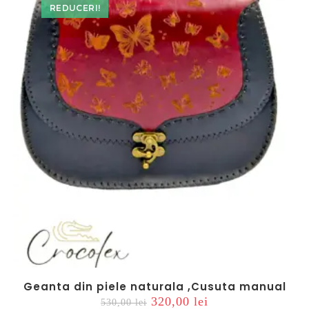
REDUCERI!
Geanta din piele naturala ,Cusuta manual
Prețul
Prețul
320,00
lei
530,00
lei