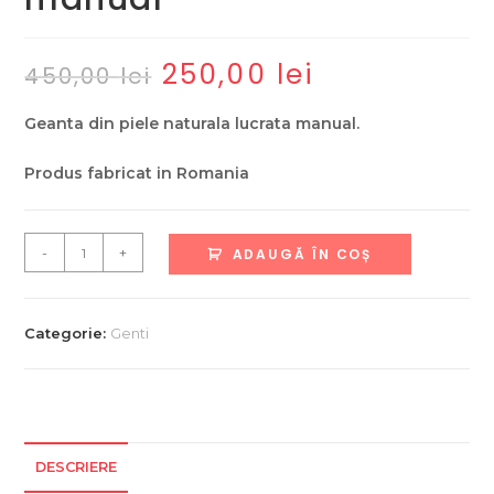
250,00
lei
Prețul
Prețul
450,00
lei
inițial
curent
a
este:
fost:
250,00 lei.
Geanta din piele naturala lucrata manual.
450,00 lei.
Produs fabricat in Romania
Cantitate
-
+
ADAUGĂ ÎN COȘ
Geanta
din
piele
Categorie:
Genti
naturala
,
Lucrata
manual
DESCRIERE