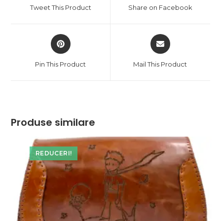
a
a
Tweet This Product
Share on Facebook
new
new
window
window
Opens
Opens
in
in
a
a
Pin This Product
Mail This Product
new
new
window
window
Produse similare
REDUCERI!