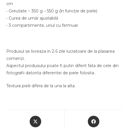
cm
• Greutate ~ 350 g – 550 g (în funcție de piele)
• Curea de umăr ajustabilă
• 3 compartimente, unul cu fermuar
Produsul se livreaza in 2-5 zile lucratoare de la plasarea
comenzi.
Aspectul produsului poate fi putin diferit fata de cele din
fotografii datorita diferentei de piele folosita .
Textura pielii difera de la una la alta.
Opens
Opens
in
in