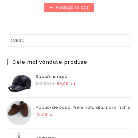
inițial
curent
a
este:
Adaugă în coș
fost:
320,00 lei.
530,00 lei.
Cele mai vândute produse
Șapcă neagră
Prețul
Prețul
100,00
lei
80,00
lei
inițial
curent
a
este:
fost:
80,00 lei.
Papuci de casa ,Piele naturala,maro inchis
100,00 lei.
70,00
lei