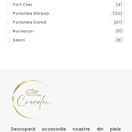
Port Chei
(4)
Portofele Bărbați
(122)
Portofele Damă
(47)
Rucsacuri
(11)
Șepci
(6)
Descoperă accesoriile noastre din piele