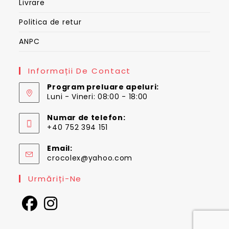
Livrare
Politica de retur
ANPC
Informații De Contact
Program preluare apeluri:
Luni - Vineri: 08:00 - 18:00
Numar de telefon:
+40 752 394 151
Email:
Opens
crocolex@yahoo.com
in
your
Urmăriți-Ne
application
Opens
Opens