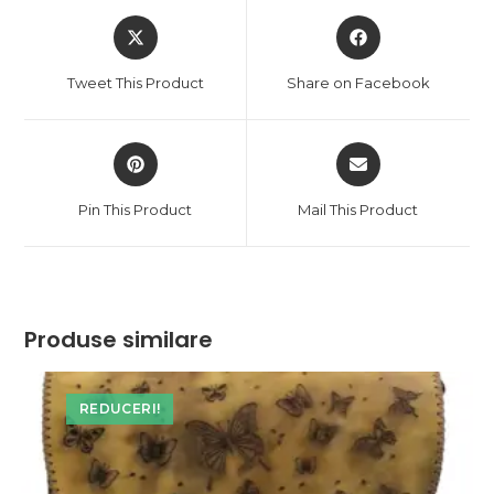
Opens
Opens
in
in
a
a
Tweet This Product
Share on Facebook
new
new
window
window
Opens
Opens
in
in
a
a
Pin This Product
Mail This Product
new
new
window
window
Produse similare
REDUCERI!