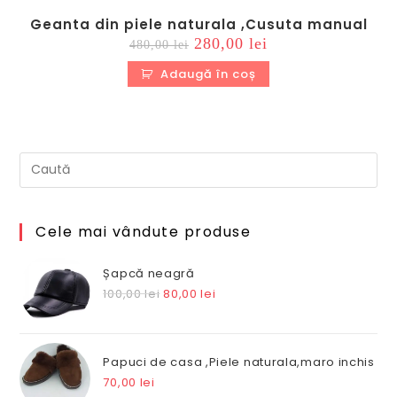
Geanta din piele naturala ,Cusuta manual
Prețul
Prețul
280,00
lei
480,00
lei
inițial
curent
a
este:
Adaugă în coș
fost:
280,00 lei.
480,00 lei.
Cele mai vândute produse
Șapcă neagră
Prețul
Prețul
100,00
lei
80,00
lei
inițial
curent
a
este:
fost:
80,00 lei.
Papuci de casa ,Piele naturala,maro inchis
100,00 lei.
70,00
lei