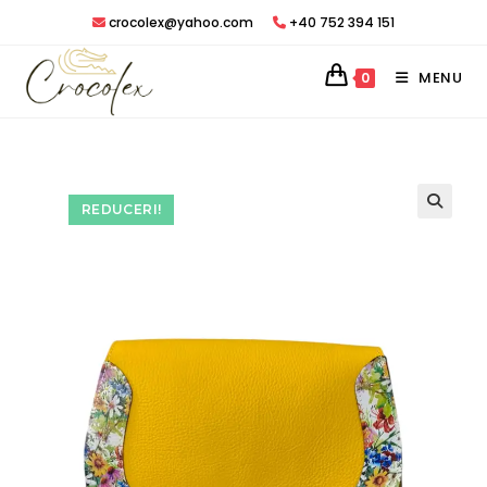
Treci
crocolex@yahoo.com
+40 752 394 151
peste
MENU
0
REDUCERI!