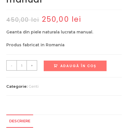
250,00
lei
Prețul
Prețul
450,00
lei
inițial
curent
a
este:
fost:
250,00 lei.
Geanta din piele naturala lucrata manual.
450,00 lei.
Produs fabricat in Romania
Cantitate
-
+
ADAUGĂ ÎN COȘ
Geanta
din
piele
Categorie:
Genti
naturala
,
Lucrata
manual
DESCRIERE