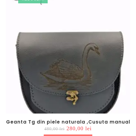
Geanta Tg din piele naturala ,Cusuta manual
Prețul
Prețul
280,00
lei
480,00
lei
inițial
curent