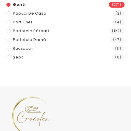
Genti
(271)
Papuci De Casa
(2)
Port Chei
(4)
Portofele Bărbați
(122)
Portofele Damă
(47)
Rucsacuri
(11)
Șepci
(6)