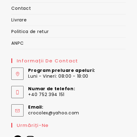
Contact
Livrare
Politica de retur
ANPC
Informații De Contact
Program preluare apeluri:
Luni - Vineri: 08:00 - 18:00
Numar de telefon:
+40 752 394 151
Email:
Opens
crocolex@yahoo.com
in
your
Urmăriți-Ne
application