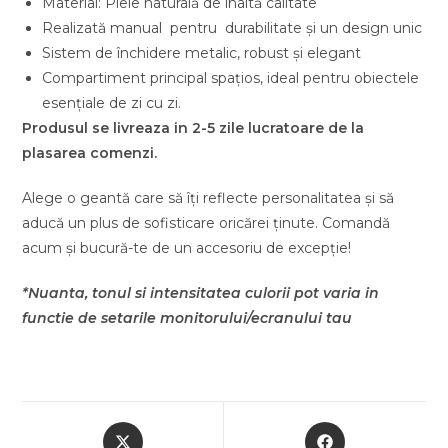
Material: Piele naturală de înaltă calitate
Realizată manual pentru durabilitate și un design unic
Sistem de închidere metalic, robust și elegant
Compartiment principal spațios, ideal pentru obiectele
esențiale de zi cu zi.
Produsul se livreaza in 2-5 zile lucratoare de la
plasarea comenzi.
Alege o geantă care să îți reflecte personalitatea și să
aducă un plus de sofisticare oricărei ținute. Comandă
acum și bucură-te de un accesoriu de excepție!
*Nuanta, tonul si intensitatea culorii pot varia in
functie de setarile monitorului/ecranului tau
Opens
Opens