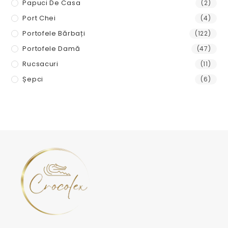
Papuci De Casa
(2)
Port Chei
(4)
Portofele Bărbați
(122)
Portofele Damă
(47)
Rucsacuri
(11)
Șepci
(6)