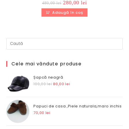
Prețul
Prețul
280,00
lei
480,00
lei
inițial
curent
a
este:
Adaugă în coș
fost:
280,00 lei.
480,00 lei.
Cele mai vândute produse
Șapcă neagră
Prețul
Prețul
100,00
lei
80,00
lei
inițial
curent
a
este:
fost:
80,00 lei.
Papuci de casa ,Piele naturala,maro inchis
100,00 lei.
70,00
lei