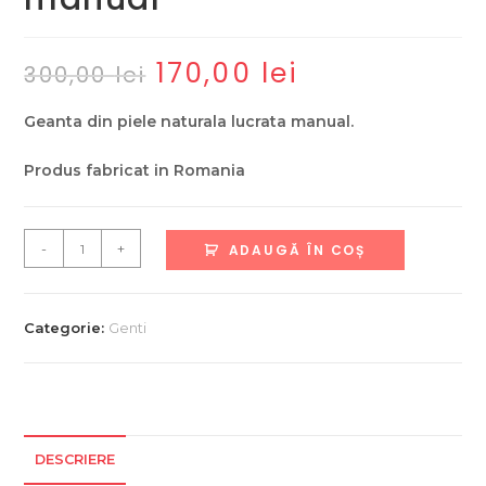
170,00
lei
Prețul
Prețul
300,00
lei
inițial
curent
a
este:
fost:
170,00 lei.
Geanta din piele naturala lucrata manual.
300,00 lei.
Produs fabricat in Romania
Cantitate
-
+
ADAUGĂ ÎN COȘ
Geanta
din
piele
Categorie:
Genti
naturala
,
Lucrata
manual
DESCRIERE