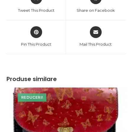
in
in
a
a
Tweet This Product
Share on Facebook
new
new
window
window
Opens
Opens
in
in
a
a
Pin This Product
Mail This Product
new
new
window
window
Produse similare
REDUCERI!