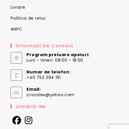
Livrare
Politica de retur
ANPC
Informații De Contact
Program preluare apeluri:
Luni - Vineri: 08:00 - 18:00
Numar de telefon:
+40 752 394 151
Email:
Opens
crocolex@yahoo.com
in
your
Urmăriți-Ne
application