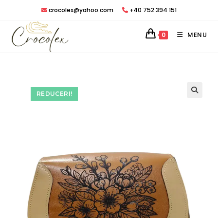
Treci
crocolex@yahoo.com
+40 752 394 151
peste
MENU
0
REDUCERI!