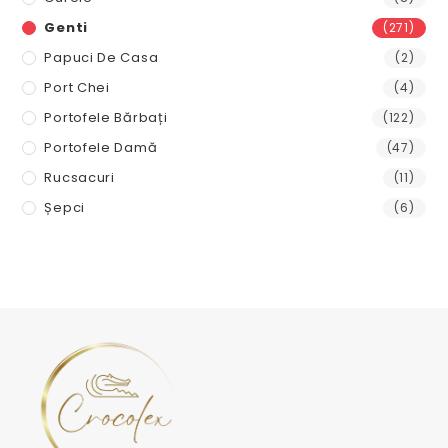
Genti
(271)
Papuci De Casa
(2)
Port Chei
(4)
Portofele Bărbați
(122)
Portofele Damă
(47)
Rucsacuri
(11)
Șepci
(6)