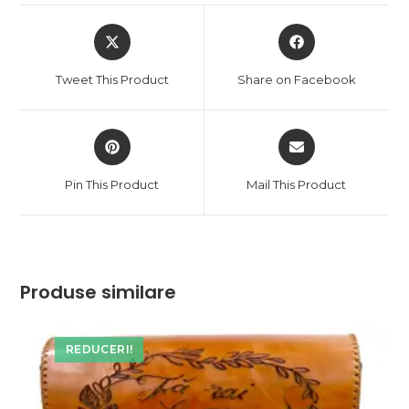
Opens
Opens
in
in
a
a
Tweet This Product
Share on Facebook
new
new
window
window
Opens
Opens
in
in
a
a
Pin This Product
Mail This Product
new
new
window
window
Produse similare
REDUCERI!