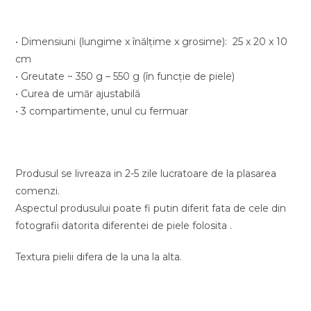
• Dimensiuni (lungime x înălţime x grosime): 25 x 20 x 10
cm
• Greutate ~ 350 g – 550 g (în funcție de piele)
• Curea de umăr ajustabilă
• 3 compartimente, unul cu fermuar
Produsul se livreaza in 2-5 zile lucratoare de la plasarea
comenzi.
Aspectul produsului poate fi putin diferit fata de cele din
fotografii datorita diferentei de piele folosita .
Textura pielii difera de la una la alta.