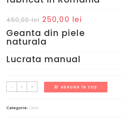
250,00
lei
Prețul
Prețul
450,00
lei
inițial
curent
a
este:
fost:
250,00 lei.
Geanta din piele
450,00 lei.
naturala
Lucrata manual
Cantitate
-
+
ADAUGĂ ÎN COȘ
Geanta
din
piele
Categorie:
Genti
naturala.
Produs
fabricat