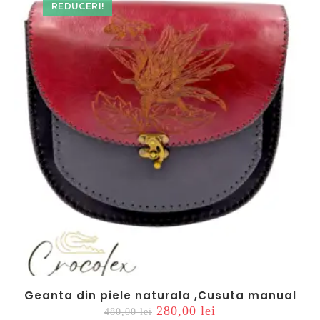
REDUCERI!
Geanta din piele naturala ,Cusuta manual
Prețul
Prețul
280,00
lei
480,00
lei
inițial
curent