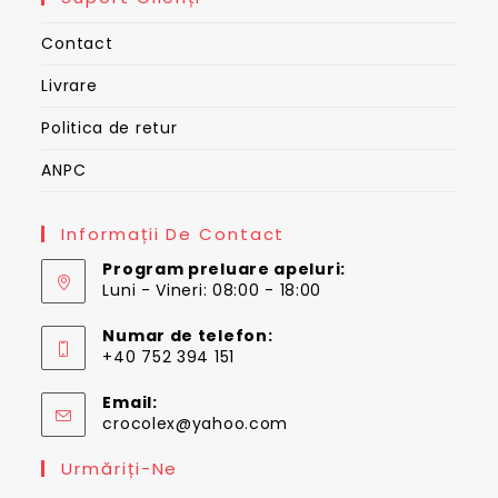
Contact
Livrare
Politica de retur
ANPC
Informații De Contact
Program preluare apeluri:
Luni - Vineri: 08:00 - 18:00
Numar de telefon:
+40 752 394 151
Email:
Opens
crocolex@yahoo.com
in
your
Urmăriți-Ne
application