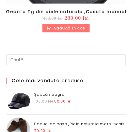
Geanta Tg din piele naturala ,Cusuta manual
Prețul
Prețul
280,00
lei
480,00
lei
inițial
curent
a
este:
Adaugă în coș
fost:
280,00 lei.
480,00 lei.
Cele mai vândute produse
Șapcă neagră
Prețul
Prețul
100,00
lei
80,00
lei
inițial
curent
a
este:
fost:
80,00 lei.
Papuci de casa ,Piele naturala,maro inchis
100,00 lei.
70,00
lei