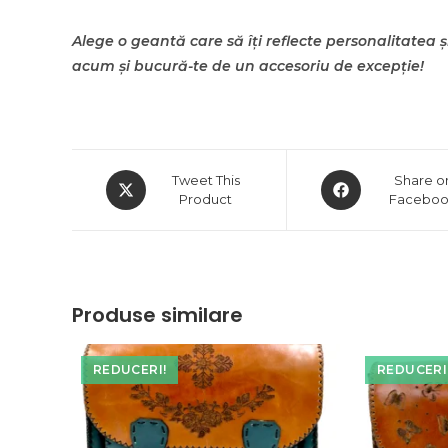
Alege o geantă care să îți reflecte personalitatea 
acum și bucură-te de un accesoriu de excepție!
Opens
Opens
Tweet This
Share o
in
Product
in
Facebo
a
a
new
new
window
window
Produse similare
REDUCERI!
REDUCERI