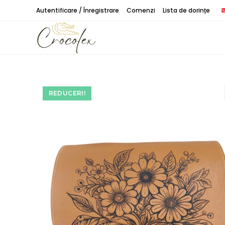
Treci
Autentificare / Înregistrare
Comenzi
Lista de dorințe
peste
REDUCERI!