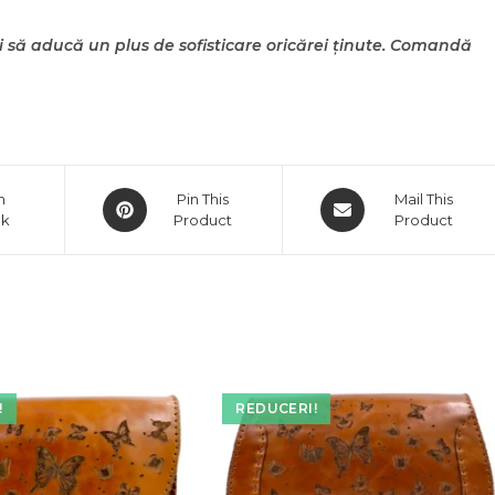
și să aducă un plus de sofisticare oricărei ținute. Comandă
Opens
Opens
n
Pin This
Mail This
ok
in
Product
in
Product
a
a
new
new
window
window
!
REDUCERI!