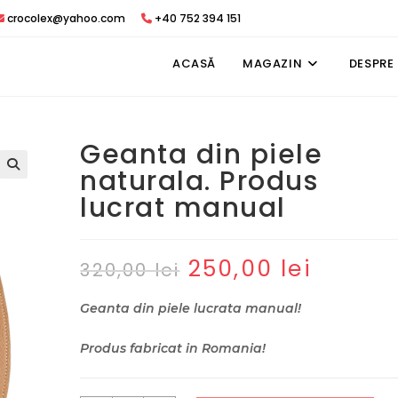
crocolex@yahoo.com
+40 752 394 151
ACASĂ
MAGAZIN
DESPRE
Geanta din piele
naturala. Produs
lucrat manual
250,00
lei
Prețul
Prețul
320,00
lei
inițial
curent
a
este:
fost:
250,00 lei.
Geanta din piele lucrata manual!
320,00 lei.
Produs fabricat in Romania!