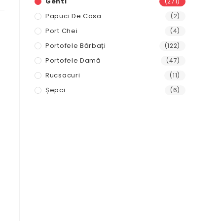
Genti
(271)
Papuci De Casa
(2)
Port Chei
(4)
Portofele Bărbați
(122)
.
Portofele Damă
(47)
Rucsacuri
(11)
e
Șepci
(6)