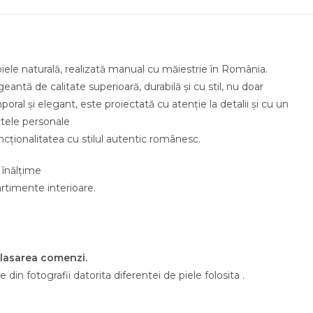
de piele naturală, realizată manual cu măiestrie în România
antă de calitate superioară, durabilă și cu stil, nu doar
poral și elegant, este proiectată cu atenție la detalii și cu un
pentru a transporta obiectele personal
onalitatea cu stilul autentic românesc.
înălțime
rtimente interioare.
 plasarea comenzi.
 din fotografii datorita diferentei de piele folosita .