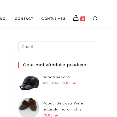
TOGGLE
 NOI
CONTACT
CONTUL MEU
0
WEBSITE
SEARCH
Cele mai vândute produse
Șapcă neagră
Prețul
Prețul
100,00
lei
80,00
lei
inițial
curent
a
este:
fost:
80,00 lei.
Papuci de casa ,Piele
100,00 lei.
naturala,maro inchis
70,00
lei