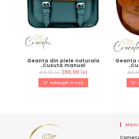
Geanta din piele naturala
Geanta d
,Cusuta manual
,Cu
Prețul
Prețul
280,00
lei
450,00
lei
480,
inițial
curent
a
este:
Adaugă în coș
fost:
280,00 lei.
450,00 lei.
Meni
Comenz