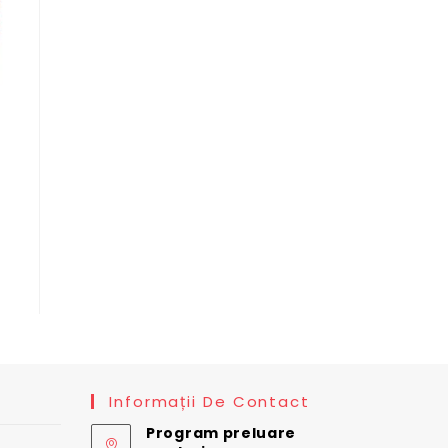
t
 lei.
Informații De Contact
Program preluare