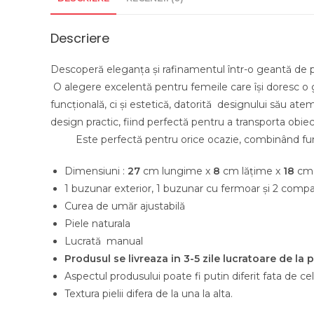
Descriere
Descoperă eleganța și rafinamentul într-o geantă 
O alegere excelentă pentru femeile care își doresc o ge
funcțională, ci și estetică, datorită designului său atem
design practic, fiind perfectă 
Este perfectă pentru orice ocazie, combinând funcți
Dimensiuni :
27
cm lungime x
8
cm lățime x
18
cm 
1 buzunar exterior, 1 buzunar cu fermoar și 2 compa
Curea de umăr ajustabilă
Piele naturala
Lucrată manual
Produsul se livreaza in 3-5 zile lucratoare de la
Aspectul produsului poate fi putin diferit fata de cele
Textura pielii difera de la una la alta.