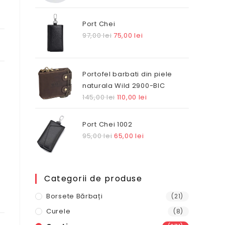
Port Chei
Prețul
Prețul
97,00
lei
75,00
lei
inițial
curent
a
este:
fost:
75,00 lei.
Portofel barbati din piele
97,00 lei.
naturala Wild 2900-BIC
Prețul
Prețul
145,00
lei
110,00
lei
inițial
curent
a
este:
Port Chei 1002
fost:
110,00 lei.
Prețul
Prețul
95,00
lei
65,00
lei
145,00 lei.
inițial
curent
a
este:
fost:
65,00 lei.
Categorii de produse
95,00 lei.
Borsete Bărbați
(21)
Curele
(8)