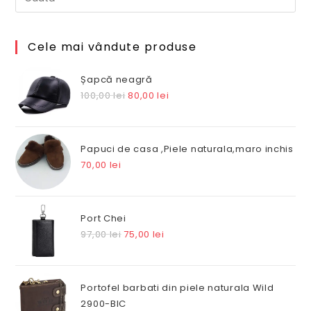
Cele mai vândute produse
Șapcă neagră
Prețul
Prețul
100,00
lei
80,00
lei
inițial
curent
a
este:
fost:
80,00 lei.
Papuci de casa ,Piele naturala,maro inchis
100,00 lei.
70,00
lei
Port Chei
Prețul
Prețul
97,00
lei
75,00
lei
inițial
curent
a
este:
fost:
75,00 lei.
Portofel barbati din piele naturala Wild
97,00 lei.
2900-BIC