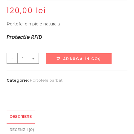
120,00
lei
Portofel din piele naturala
Protectie RFID
Cantitate
-
+
ADAUGĂ ÎN COȘ
Portofel
barbati
din
Categorie:
Portofele bărbați
piele
naturala
DESCRIERE
RECENZII (0)