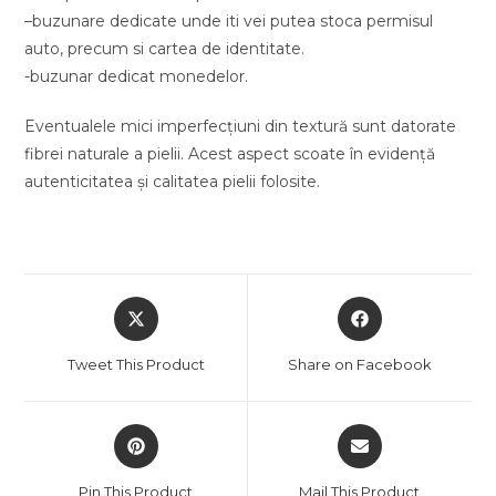
–buzunare dedicate unde iti vei putea stoca permisul
auto, precum si cartea de identitate.
-buzunar dedicat monedelor.
Eventualele mici imperfecțiuni din textură sunt datorate
fibrei naturale a pielii. Acest aspect scoate în evidență
autenticitatea și calitatea pielii folosite.
Opens
Opens
in
in
a
a
Tweet This Product
Share on Facebook
new
new
window
window
Opens
Opens
in
in
a
a
Pin This Product
Mail This Product