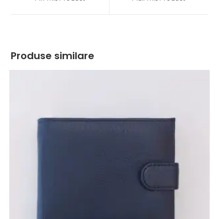
new
new
window
window
Produse similare