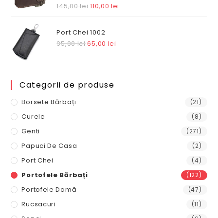
Prețul
Prețul
145,00
lei
110,00
lei
inițial
curent
a
este:
Port Chei 1002
fost:
110,00 lei.
Prețul
Prețul
95,00
lei
65,00
lei
145,00 lei.
inițial
curent
a
este:
fost:
65,00 lei.
Categorii de produse
95,00 lei.
Borsete Bărbați
(21)
Curele
(8)
Genti
(271)
Papuci De Casa
(2)
Port Chei
(4)
Portofele Bărbați
(122)
Portofele Damă
(47)
Rucsacuri
(11)