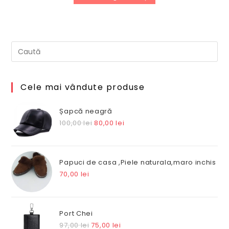
Cele mai vândute produse
Șapcă neagră
Prețul
Prețul
100,00
lei
80,00
lei
inițial
curent
a
este:
fost:
80,00 lei.
Papuci de casa ,Piele naturala,maro inchis
100,00 lei.
70,00
lei
Port Chei
Prețul
Prețul
97,00
lei
75,00
lei