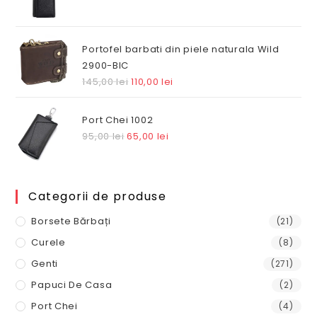
inițial
curent
a
este:
fost:
75,00 lei.
Portofel barbati din piele naturala Wild
97,00 lei.
2900-BIC
Prețul
Prețul
145,00
lei
110,00
lei
inițial
curent
a
este:
Port Chei 1002
fost:
110,00 lei.
Prețul
Prețul
95,00
lei
65,00
lei
145,00 lei.
inițial
curent
a
este:
fost:
65,00 lei.
Categorii de produse
95,00 lei.
Borsete Bărbați
(21)
Curele
(8)
Genti
(271)
Papuci De Casa
(2)
Port Chei
(4)