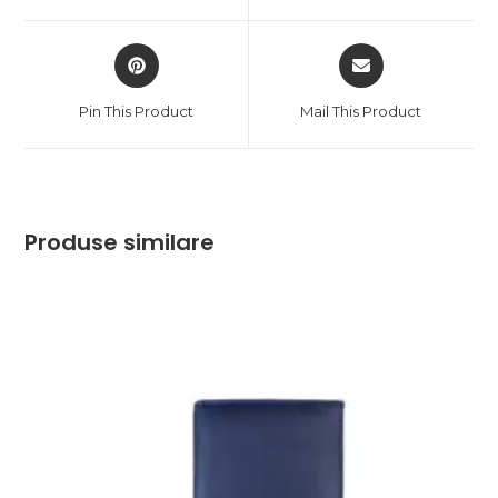
window
window
Opens
Opens
in
in
a
a
Pin This Product
Mail This Product
new
new
window
window
Produse similare