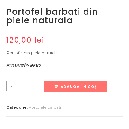
Portofel barbati din
piele naturala
120,00
lei
Portofel din piele naturala
Protectie RFID
Cantitate
-
+
ADAUGĂ ÎN COȘ
Portofel
barbati
din
Categorie:
Portofele bărbați
piele
naturala