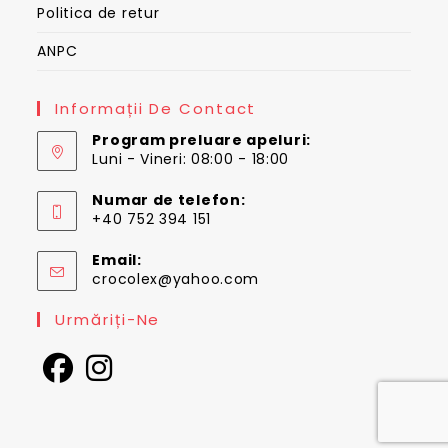
Politica de retur
ANPC
Informații De Contact
Program preluare apeluri:
Luni - Vineri: 08:00 - 18:00
Numar de telefon:
+40 752 394 151
Email:
Opens
crocolex@yahoo.com
in
your
Urmăriți-Ne
application
Opens
Opens
in
in