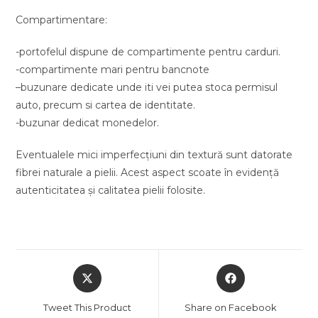
Compartimentare:
-portofelul dispune de compartimente pentru carduri.
-compartimente mari pentru bancnote
–buzunare dedicate unde iti vei putea stoca permisul
auto, precum si cartea de identitate.
-buzunar dedicat monedelor.
Eventualele mici imperfecțiuni din textură sunt datorate
fibrei naturale a pielii. Acest aspect scoate în evidență
autenticitatea și calitatea pielii folosite.
Opens
Opens
in
in
a
a
Tweet This Product
Share on Facebook
new
new