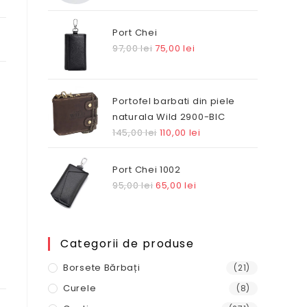
Port Chei
Prețul
Prețul
97,00
lei
75,00
lei
inițial
curent
a
este:
fost:
75,00 lei.
Portofel barbati din piele
97,00 lei.
naturala Wild 2900-BIC
Prețul
Prețul
145,00
lei
110,00
lei
inițial
curent
a
este:
Port Chei 1002
fost:
110,00 lei.
Prețul
Prețul
95,00
lei
65,00
lei
145,00 lei.
inițial
curent
a
este:
fost:
65,00 lei.
Categorii de produse
95,00 lei.
Borsete Bărbați
(21)
Curele
(8)