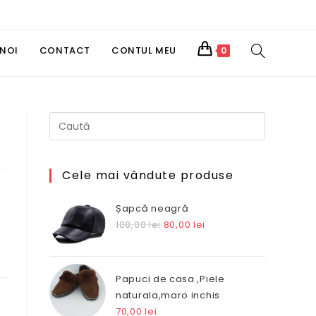
TOGGLE
 NOI
CONTACT
CONTUL MEU
0
WEBSITE
SEARCH
Cele mai vândute produse
Șapcă neagră
Prețul
Prețul
100,00
lei
80,00
lei
inițial
curent
a
este:
fost:
80,00 lei.
Papuci de casa ,Piele
100,00 lei.
naturala,maro inchis
70,00
lei