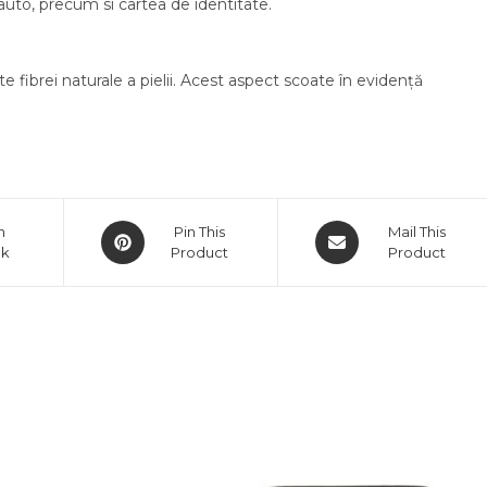
uto, precum si cartea de identitate.
 fibrei naturale a pielii. Acest aspect scoate în evidență
Opens
Opens
n
Pin This
Mail This
ok
in
Product
in
Product
a
a
new
new
window
window