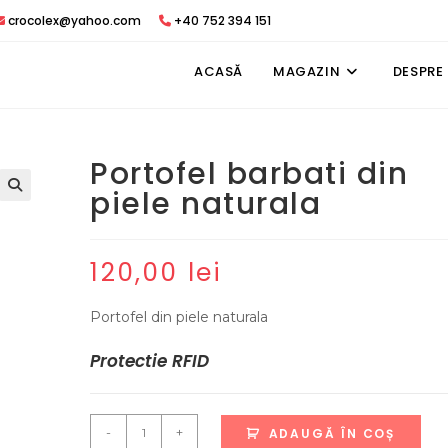
crocolex@yahoo.com
+40 752 394 151
ACASĂ
MAGAZIN
DESPRE
Portofel barbati din
piele naturala
120,00
lei
Portofel din piele naturala
Protectie RFID
Cantitate
-
+
ADAUGĂ ÎN COȘ