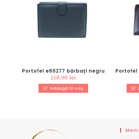
Portofel e60277 bărbați negru
Portofel
110,00
lei
Adaugă în coș
Meni