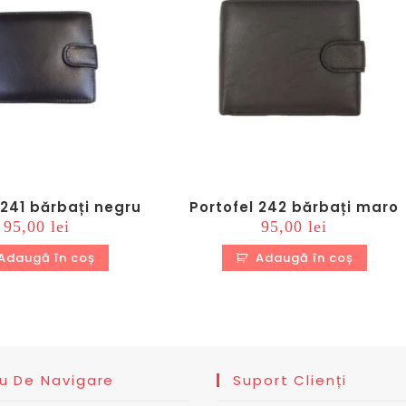
 241 bărbați negru
Portofel 242 bărbați maro
95,00
lei
95,00
lei
Adaugă în coș
Adaugă în coș
u De Navigare
Suport Clienți