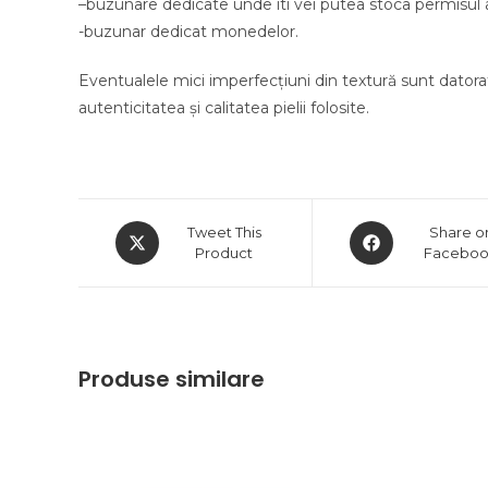
–buzunare dedicate unde iti vei putea stoca permisul a
-buzunar dedicat monedelor.
Eventualele mici imperfecțiuni din textură sunt datorate
autenticitatea și calitatea pielii folosite.
Opens
Opens
Tweet This
Share o
in
Product
in
Facebo
a
a
new
new
window
window
Produse similare