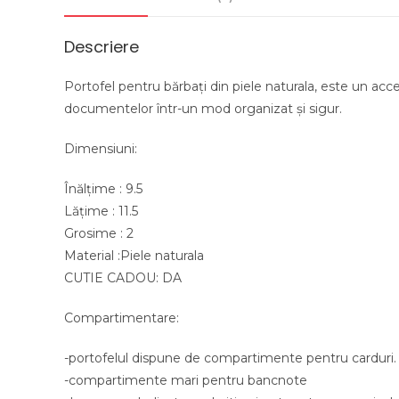
Descriere
Portofel pentru bărbați din piele naturala, este un acceso
documentelor într-un mod organizat și sigur.
Dimensiuni:
Înălțime : 9.5
Lățime : 11.5
Grosime : 2
Material :Piele naturala
CUTIE CADOU: DA
Compartimentare:
-portofelul dispune de compartimente pentru carduri.
-compartimente mari pentru bancnote