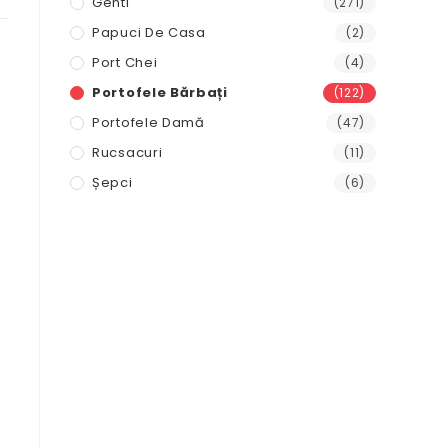
Genti
(271)
Papuci De Casa
(2)
Port Chei
(4)
Portofele Bărbați
(122)
Portofele Damă
(47)
Rucsacuri
(11)
Șepci
(6)