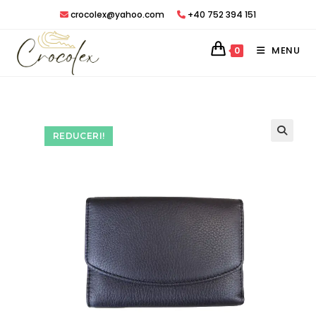
Treci
crocolex@yahoo.com
+40 752 394 151
peste
MENU
0
REDUCERI!