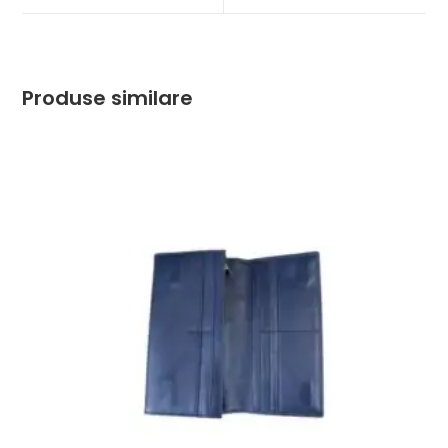
window
window
Produse similare