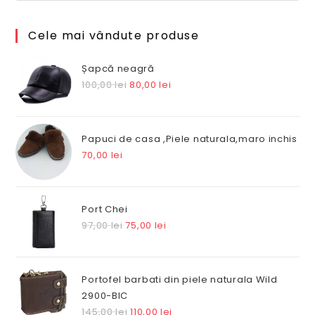
Cele mai vândute produse
Șapcă neagră
Prețul
Prețul
100,00
lei
80,00
lei
inițial
curent
a
este:
fost:
80,00 lei.
Papuci de casa ,Piele naturala,maro inchis
100,00 lei.
70,00
lei
Port Chei
Prețul
Prețul
97,00
lei
75,00
lei
inițial
curent
a
este:
fost:
75,00 lei.
Portofel barbati din piele naturala Wild
97,00 lei.
2900-BIC
Prețul
Prețul
145,00
lei
110,00
lei