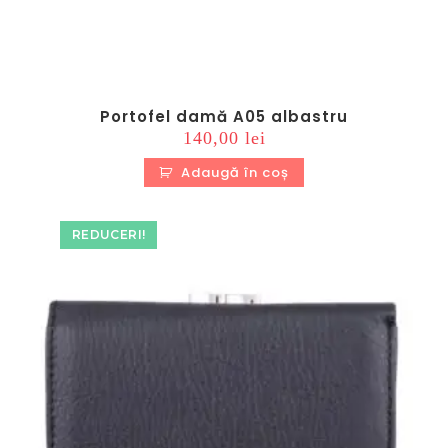
Portofel damă A05 albastru
140,00
lei
Adaugă în coș
REDUCERI!