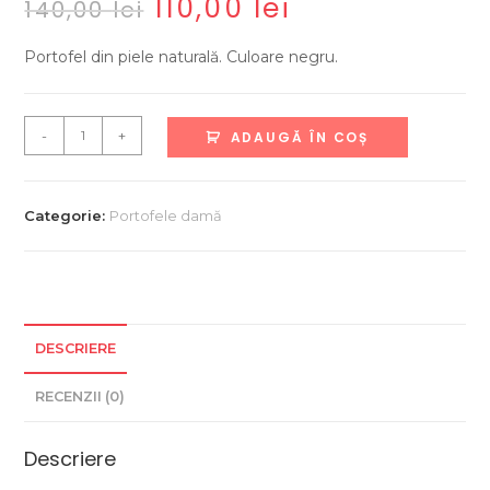
110,00
lei
Prețul
Prețul
140,00
lei
inițial
curent
a
este:
fost:
110,00 lei.
Portofel din piele naturală. Culoare negru.
140,00 lei.
Cantitate
-
+
ADAUGĂ ÎN COȘ
Portofel
damă
1866
Categorie:
Portofele damă
negru
DESCRIERE
RECENZII (0)
Descriere