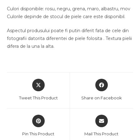
Culori disponibile: rosu, negru, grena, maro, albastru, mov
Culorile depinde de stocul de piele care este disponibil.
Aspectul produsului poate fi putin diferit fata de cele din
fotografii datorita diferentei de piele folosita . Textura pielii
difera de la una la alta.
Opens
Opens
in
in
a
a
Tweet This Product
Share on Facebook
new
new
window
window
Opens
Opens
in
in
a
a
Pin This Product
Mail This Product
new
new