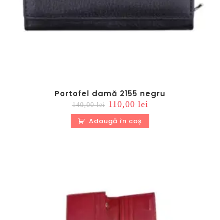
Portofel damă 2155 negru
Prețul
Prețul
110,00
lei
140,00
lei
inițial
curent
a
este:
Adaugă în coș
fost:
110,00 lei.
140,00 lei.