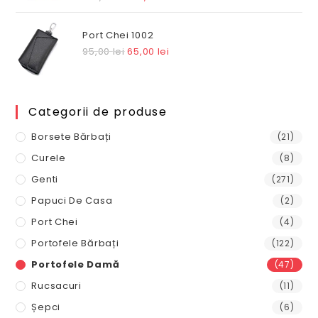
inițial
curent
a
este:
Port Chei 1002
fost:
110,00 lei.
Prețul
Prețul
95,00
lei
65,00
lei
145,00 lei.
inițial
curent
a
este:
fost:
65,00 lei.
Categorii de produse
95,00 lei.
Borsete Bărbați
(21)
Curele
(8)
Genti
(271)
Papuci De Casa
(2)
Port Chei
(4)
Portofele Bărbați
(122)
Portofele Damă
(47)
Rucsacuri
(11)
Șepci
(6)