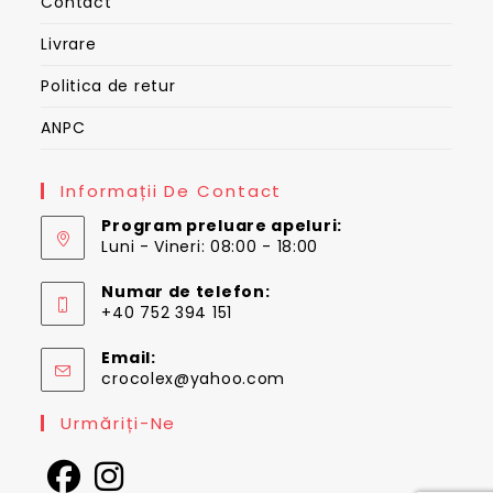
Contact
Livrare
Politica de retur
ANPC
Informații De Contact
Program preluare apeluri:
Luni - Vineri: 08:00 - 18:00
Numar de telefon:
+40 752 394 151
Email:
Opens
crocolex@yahoo.com
in
your
Urmăriți-Ne
application