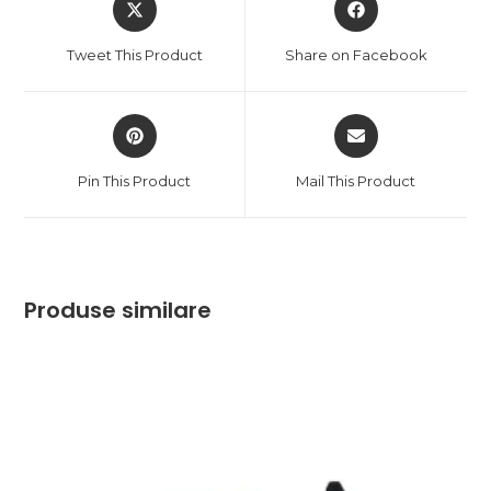
in
in
a
a
Tweet This Product
Share on Facebook
new
new
window
window
Opens
Opens
in
in
a
a
Pin This Product
Mail This Product
new
new
window
window
Produse similare