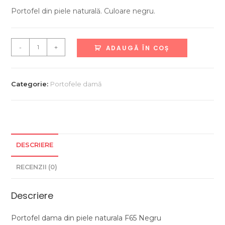
Portofel din piele naturală. Culoare negru.
Cantitate
-
+
ADAUGĂ ÎN COȘ
Portofel
damă
f65
Categorie:
Portofele damă
negru
DESCRIERE
RECENZII (0)
Descriere
Portofel dama din piele naturala F65 Negru