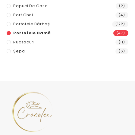
Papuci De Casa
(2)
Port Chei
(4)
Portofele Bărbați
(122)
Portofele Damă
(47)
Rucsacuri
(11)
Șepci
(6)