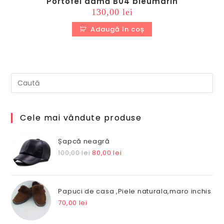
Portofel damă B04 bleumarin
130,00
lei
Adaugă în coș
Cele mai vândute produse
Șapcă neagră
Prețul
Prețul
100,00
lei
80,00
lei
inițial
curent
a
este:
fost:
80,00 lei.
Papuci de casa ,Piele naturala,maro inchis
100,00 lei.
70,00
lei