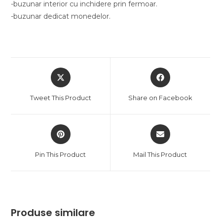
-buzunar interior cu inchidere prin fermoar.
-buzunar dedicat monedelor.
Opens
Opens
in
in
a
a
Tweet This Product
Share on Facebook
new
new
window
window
Opens
Opens
in
in
a
a
Pin This Product
Mail This Product
new
new
window
window
Produse similare