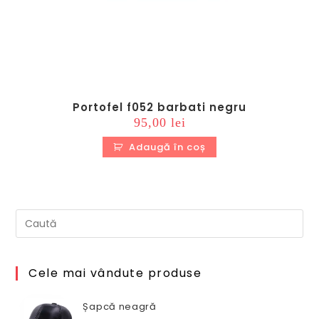
Portofel f052 barbati negru
95,00
lei
Adaugă în coș
Cele mai vândute produse
Șapcă neagră