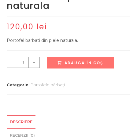
naturala
120,00
lei
Portofel barbati din piele naturala.
Cantitate
-
+
ADAUGĂ ÎN COȘ
Portofel
din
piele
Categorie:
Portofele bărbați
naturala
DESCRIERE
RECENZII (0)