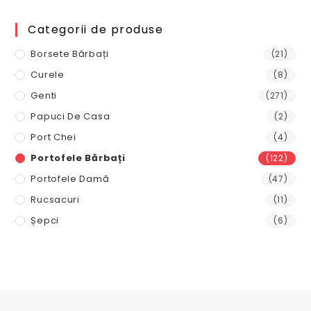
a
este:
fost:
65,00 lei.
Categorii de produse
95,00 lei.
Borsete Bărbați
(21)
Curele
(8)
Genti
(271)
Papuci De Casa
(2)
Port Chei
(4)
Portofele Bărbați
(122)
Portofele Damă
(47)
Rucsacuri
(11)
Șepci
(6)