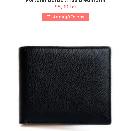
Portofel barbati f03 bleumarin
95,00
lei
Adaugă în coș