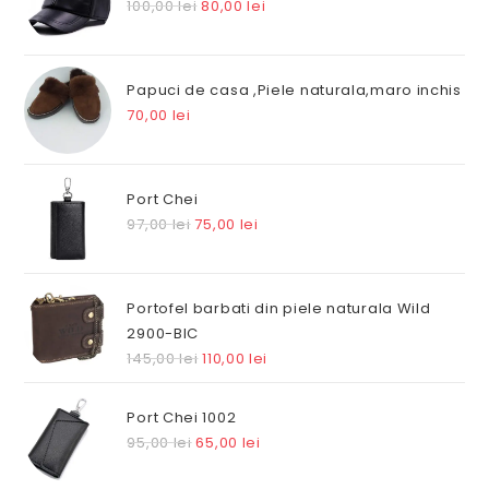
Prețul
Prețul
100,00
lei
80,00
lei
inițial
curent
a
este:
fost:
80,00 lei.
Papuci de casa ,Piele naturala,maro inchis
100,00 lei.
70,00
lei
Port Chei
Prețul
Prețul
97,00
lei
75,00
lei
inițial
curent
a
este:
fost:
75,00 lei.
Portofel barbati din piele naturala Wild
97,00 lei.
2900-BIC
Prețul
Prețul
145,00
lei
110,00
lei
inițial
curent
a
este:
Port Chei 1002
fost:
110,00 lei.
Prețul
Prețul
95,00
lei
65,00
lei
145,00 lei.
inițial
curent