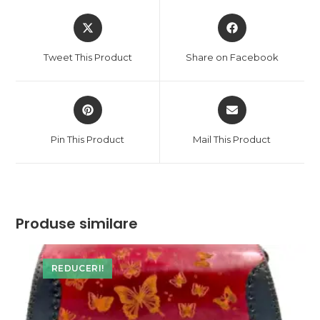
Opens
Opens
in
in
a
a
Tweet This Product
Share on Facebook
new
new
window
window
Opens
Opens
in
in
a
a
Pin This Product
Mail This Product
new
new
window
window
Produse similare
REDUCERI!