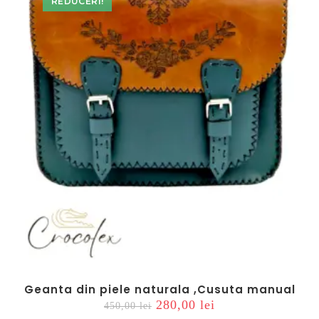
REDUCERI!
Geanta din piele naturala ,Cusuta manual
Prețul
Prețul
280,00
lei
450,00
lei
inițial
curent