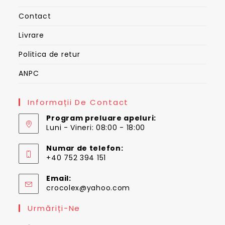
Contact
Livrare
Politica de retur
ANPC
Informații De Contact
Program preluare apeluri:
Luni - Vineri: 08:00 - 18:00
Numar de telefon:
+40 752 394 151
Email:
Opens
crocolex@yahoo.com
in
your
Urmăriți-Ne
application