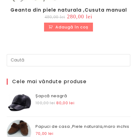
Geanta din piele naturala ,Cusuta manual
Prețul
Prețul
280,00
lei
480,00
lei
inițial
curent
a
este:
Adaugă în coș
fost:
280,00 lei.
480,00 lei.
Cele mai vândute produse
Șapcă neagră
Prețul
Prețul
100,00
lei
80,00
lei
inițial
curent
a
este:
fost:
80,00 lei.
Papuci de casa ,Piele naturala,maro inchis
100,00 lei.
70,00
lei