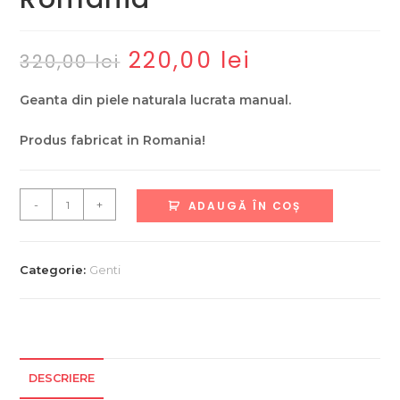
220,00
lei
Prețul
Prețul
320,00
lei
inițial
curent
a
este:
fost:
220,00 lei.
Geanta din piele naturala lucrata manual.
320,00 lei.
Produs fabricat in Romania!
Cantitate
-
+
ADAUGĂ ÎN COȘ
Geantă
damă
,
Categorie:
Genti
piele
naturală
,
fabricată
în
DESCRIERE
România