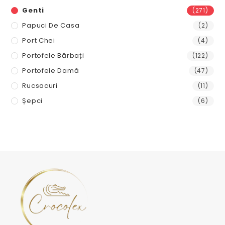
Genti
(271)
Papuci De Casa
(2)
Port Chei
(4)
Portofele Bărbați
(122)
Portofele Damă
(47)
Rucsacuri
(11)
Șepci
(6)